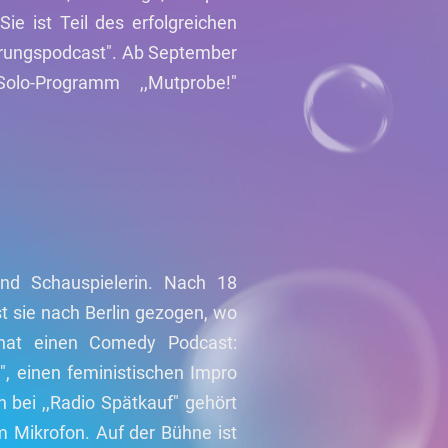
ie ist Teil des erfolgreichen
ierungspodcast". Ab September
lo-Programm ,,Mutprobe!"
und Schauspielerin. Nach 18
t sie nach Berlin gezogen, wo
 hat einen Comedy Podcast:
", einen feministischen Impro
 bei ,,Radio Spätkauf" gehört
em Mikrofon. Auf der Bühne ist