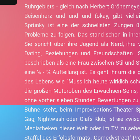
Ruhrgebiets - gleich nach Herbert Grönemeye
Beisenherz und und und (okay, gibt vielle
Sprünky ist eine der schnellsten Zungen ü
Probleme zu folgen. Das stand schon in ihre
Sie spricht über ihre Jugend als Nerd, ihre
Dating, Beziehungen und Freundschaften.
beschrieben als eine Frau zwischen Stil und S
eine ¼ - ¾ Aufteilung ist. Es geht ihr um die
des Lebens wie "Muss ich heute wirklich sc
die großen Mutproben des Erwachsen-Seins, 
ohne vorher sieben Stunden Bewertungen zu l
Bühne steht, beim Improvisations-Theater S
Gag, Nightwash oder Olafs Klub, ist sie zwis
Mediatheken dieser Welt oder im TV zu sehe
Staffel des Erfolgsformats ,,Comedystreet" Pr