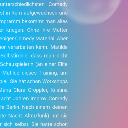
unterschiedlichsten Comedy
 ist in Rom aufgewachsen und
 Programm bekommt man alles
der kriegen. Ohne ihre Mutter
weniger Comedy Material. Aber
or verarbeiten kann. Matilde
 Selbstironie, dass man nicht
chauspielerin (an einer Elite
t Matilde dieses Training, um
iel. Sie hat schon Workshops
Maria Clara Groppler, Kristina
t acht Jahren Improv Comedy
e Berlin. Nach einem kleinen
ute Nacht Alter/funk) hat sie
r sich selbst. Sie hatte schon