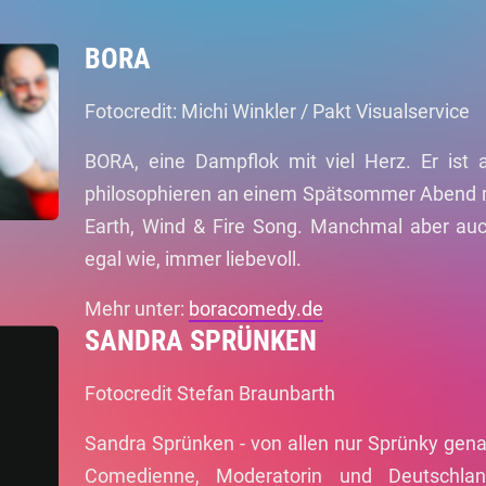
BORA
Fotocredit: Michi Winkler / Pakt Visualservice
BORA, eine Dampflok mit viel Herz. Er ist al
philosophieren an einem Spätsommer Abend m
Earth, Wind & Fire Song. Manchmal aber auc
egal wie, immer liebevoll.
Mehr unter:
boracomedy.de
SANDRA SPRÜNKEN
Fotocredit Stefan Braunbarth
Sandra Sprünken - von allen nur Sprünky genan
Comedienne, Moderatorin und Deutschla