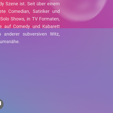
 Szene ist. Seit über einem
ete Comedian, Satiriker und
Solo Shows, in TV Formaten,
ive auf Comedy und Kabarett
 anderer subversiven Witz,
ikumsnähe.