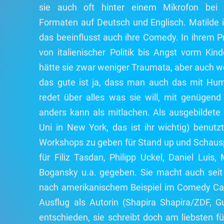
sie auch oft hinter einem Mikrofon bei 
Formaten auf Deutsch und Englisch. Matilde
das beeinflusst auch ihre Comedy. In ihrem
von italienischer Politik bis Angst vorm Kin
hätte sie zwar weniger Traumata, aber auch 
das gute ist ja, dass man auch das mit Hum
redet über alles was sie will, mit genügend
anders kann als mitlachen. Als ausgebildete S
Uni in New York, das ist ihr wichtig) benutz
Workshops zu geben für Stand up und Schausp
für Filiz Tasdan, Philipp Uckel, Daniel Luis, 
Bogansky u.a. gegeben. Sie macht auch sei
nach amerikanischem Beispiel im Comedy Caf
Ausflug als Autorin (Shapira Shapira/ZDF, G
entschieden, sie schreibt doch am liebsten fü