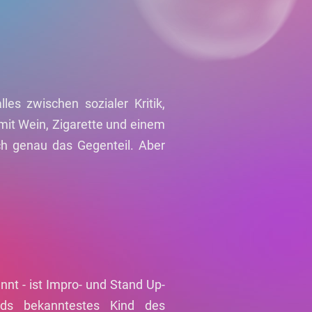
les zwischen sozialer Kritik,
it Wein, Zigarette und einem
h genau das Gegenteil. Aber
nt - ist Impro- und Stand Up-
nds bekanntestes Kind des