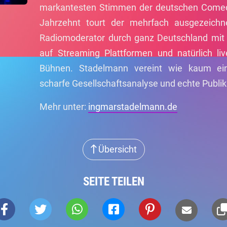
markantesten Stimmen der deutschen Comedy
Jahrzehnt tourt der mehrfach ausgezeichn
Radiomoderator durch ganz Deutschland mit 
auf Streaming Plattformen und natürlich l
Bühnen. Stadelmann vereint wie kaum ein
scharfe Gesellschaftsanalyse und echte Publ
Mehr unter:
ingmarstadelmann.de
Übersicht
SEITE TEILEN