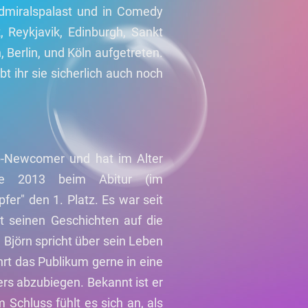
Admiralspalast und in Comedy
, Reykjavik, Edinburgh, Sankt
 Berlin, und Köln aufgetreten.
t ihr sie sicherlich auch noch
p-Newcomer und hat im Alter
gte 2013 beim Abitur (im
fer" den 1. Platz. Es war seit
 seinen Geschichten auf die
 Björn spricht über sein Leben
ührt das Publikum gerne in eine
rs abzubiegen. Bekannt ist er
m Schluss fühlt es sich an, als