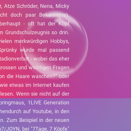
r, Atze Schröder, Nena, Micky
icht doch paar Bekanntere).
berhaupt - oft hat der Kopf
m Grundschulzeugnis so drin.
 vielen merkwürdigen Hobbys,
 Sprünky wurde mal passend
tadionverbot - wobei das eher
 grossen und wichtigen Fragen
hon die Haare waschen?" oder
wie etwas im Internet kaufen
esen. Wenn sie nicht auf der
pringmaus, 1LIVE Generation
chendurch auf Youtube, in den
n. Zum Beispiel in der neuen
o7/JOYN, bei "7Tage, 7 Köpfe"