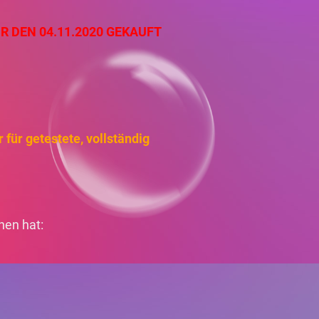
ÜR DEN 04.11.2020 GEKAUFT
 für getestete, vollständig
.
hen hat: