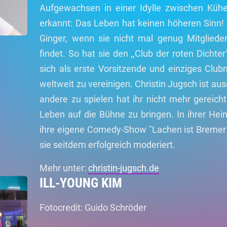
Aufgewachsen in einer Idylle zwischen Kühe
erkannt: Das Leben hat keinen höheren Sinn! V
Ginger, wenn sie nicht mal genug Mitgliede
findet. So hat sie den ,,Club der roten Dichte
sich als erste Vorsitzende und einziges Clubm
weltweit zu vereinigen. Christin Jugsch ist au
andere zu spielen hat ihr nicht mehr gereicht.
Leben auf die Bühne zu bringen. In ihrer He
ihre eigene Comedy-Show "Lachen ist Bremer 
sie seitdem erfolgreich moderiert.
Mehr unter:
christin-jugsch.de
ILL-YOUNG KIM
Fotocredit: Guido Schröder