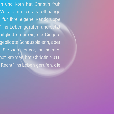
n und Korn hat Christin früh
or allem nicht als rothaarige
r für ihre eigene Randgruppe
r" ins Leben gerufen und setzt
itglied dafür ein, die Gingers
sgebildete Schauspielerin, aber
 Sie zieht es vor, ihr eigenes
imat Bremen hat Christin 2016
Recht" ins Leben gerufen, die