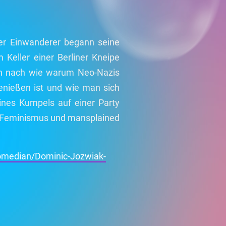
her Einwanderer begann seine
Keller einer Berliner Kneipe
en nach wie warum Neo-Nazis
genießen ist und wie man sich
ines Kumpels auf einer Party
m Feminismus und mansplained
omedian/Dominic-Jozwiak-