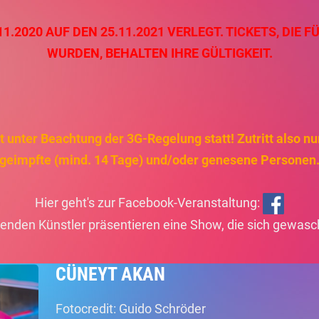
.2020 AUF DEN 25.11.2021 VERLEGT. TICKETS, DIE F
WURDEN, BEHALTEN IHRE GÜLTIGKEIT.
 unter Beachtung der 3G-Regelung statt! Zutritt also nur
geimpfte (mind. 14 Tage) und/oder genesene Personen
Hier geht's zur Facebook-Veranstaltung:
genden Künstler präsentieren eine Show, die sich gewasc
CÜNEYT AKAN
Fotocredit: Guido Schröder