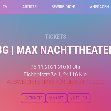
TV
ARTISTS
BEWIRB DICH!
ANFRAGEN
TICKETS
3G | MAX NACHTTHEATE
25.11.2021 20:00 Uhr
Eichhofstraße 1, 24116 Kiel
AUSWEICHTERMIN FÜR DEN 04.11.2020
TICKETS
KARTE
TEILEN