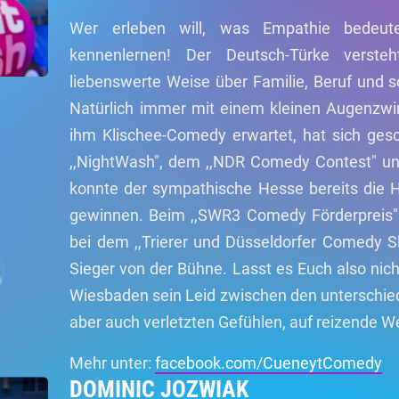
Wer erleben will, was Empathie bedeut
kennenlernen! Der Deutsch-Türke verst
liebenswerte Weise über Familie, Beruf und 
Natürlich immer mit einem kleinen Augenzwi
ihm Klischee-Comedy erwartet, hat sich gesch
,,NightWash", dem ,,NDR Comedy Contest" un
konnte der sympathische Hesse bereits die H
gewinnen. Beim ,,SWR3 Comedy Förderpreis" 
bei dem ,,Trierer und Düsseldorfer Comedy Sl
Sieger von der Bühne. Lasst es Euch also ni
Wiesbaden sein Leid zwischen den unterschied
aber auch verletzten Gefühlen, auf reizende We
Mehr unter:
facebook.com/CueneytComedy
DOMINIC JOZWIAK