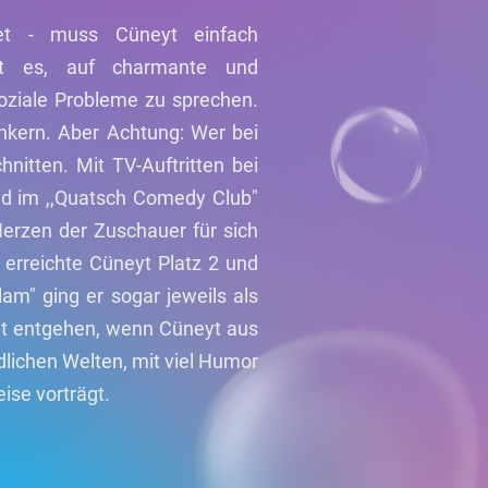
et - muss Cüneyt einfach
eht es, auf charmante und
soziale Probleme zu sprechen.
nkern. Aber Achtung: Wer bei
nitten. Mit TV-Auftritten bei
d im ,,Quatsch Comedy Club"
erzen der Zuschauer für sich
erreichte Cüneyt Platz 2 und
am" ging er sogar jeweils als
cht entgehen, wenn Cüneyt aus
lichen Welten, mit viel Humor
ise vorträgt.