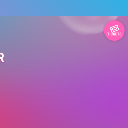
TICKETS
R