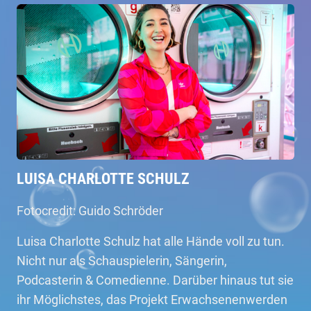
LUISA CHARLOTTE SCHULZ
Fotocredit: Guido Schröder
Luisa Charlotte Schulz hat alle Hände voll zu tun.
Nicht nur als Schauspielerin, Sängerin,
Podcasterin & Comedienne. Darüber hinaus tut sie
ihr Möglichstes, das Projekt Erwachsenenwerden