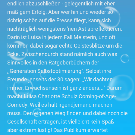
endlich abzuschließen - gelegentlich mit eher
mäßigem Erfolg. Aber wer hin und wieder so
richtig schön auf die Fresse fliegt, kann sich
nachträglich wenigstens 'nen Ast abreflektieren.
Darin ist Luisa in jedem Fall Meisterin, und oft
kommen dabei sogar echte Geistesblitze um die
Ecke. Zwischendurch stand nämlich auch was
Sinnvolles in den Ratgeberbüchern der
,,Generation Selbstoptimierung". Selbst ihre
Freunde jenseits der 30 sagen: ,,Wir dachten
immer, Erwachsensein ist ganz anders..." Darum
macht Luisa Charlotte Schulz Coming-of-Age-
Comedy: Weil es halt irgendjemand machen
muss. Den eigenen Weg finden und dabei noch die
Gesellschaft ertragen, ist vielleicht kein Spaß -
aber extrem lustig! Das Publikum erwartet