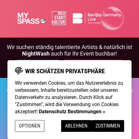
Wir suchen ständig talentierte Artists & natürlich ist
NightWash
auch für Ihr Event buchbar!
BEWIRB DICH!
NIGHTWASH BUCHEN
WIR SCHÄTZEN PRIVATSPHÄRE
Wir verwenden Cookies, um das Nutzererlebnis zu
©2026 Brainpool Live
verbessern, Inhalte bereitzustellen oder unseren
Über Uns
Kontakt
Membership
Impressum
Datenschutz
Datenverkehr zu analysieren. Durch Klick auf
"Zustimmen", wird die Verwendung von Cookies
Erstellt mit
von
300 Design
akzeptiert!
Datenschutz Bestimmungen »
Betrieben mit
Care CMS
and
grüner IT
OPTIONEN
ABLEHNEN
ZUSTIMMEN
DSGVO / EPVO geprüft - mehr Info »