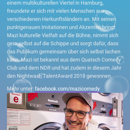
einem multikulturellen Viertel in Hamburg,
freundete er sich mit vielen Menschen aus
verschiedenen Herkunftsländern an. Mit seinen
punktgenauen Imitationen und Akzenten bringt
Mazi kulturelle Vielfalt auf die Bühne, nimmt sich
gern selbst auf die Schippe und sorgt dafür, dass
das Publikum gemeinsam über sich selbst lachen
kann. Mazi ist bekannt aus dem Quatsch Comedy
Club und dem NDR und hat zudem in diesem Jahr
den Nightwash TalentAward 2018 gewonnen.
Mehr unter:
facebook.com/mazicomedy