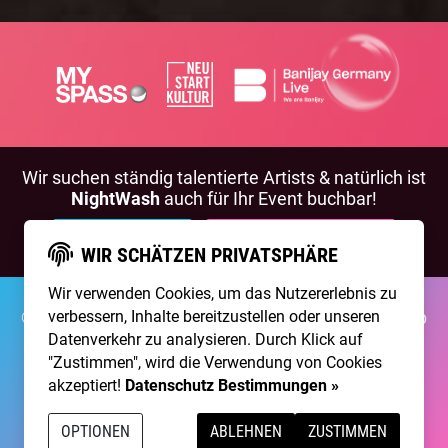
Wir suchen ständig talentierte Artists & natürlich ist
NightWash
auch für Ihr Event buchbar!
BEWIRB DICH!
NIGHTWASH BUCHEN
WIR SCHÄTZEN PRIVATSPHÄRE
Wir verwenden Cookies, um das Nutzererlebnis zu
verbessern, Inhalte bereitzustellen oder unseren
©2026 Brainpool Live
Über Uns
Kontakt
Membership
Impressum
Datenschutz
Datenverkehr zu analysieren. Durch Klick auf
"Zustimmen", wird die Verwendung von Cookies
Erstellt mit
von
300 Design
akzeptiert!
Datenschutz Bestimmungen »
Betrieben mit
Care CMS
and
grüner IT
OPTIONEN
ABLEHNEN
ZUSTIMMEN
DSGVO / EPVO geprüft - mehr Info »