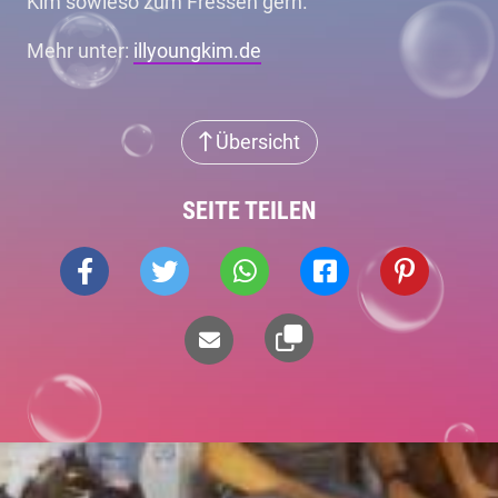
Kim sowieso zum Fressen gern.
Mehr unter:
illyoungkim.de
Übersicht
SEITE TEILEN