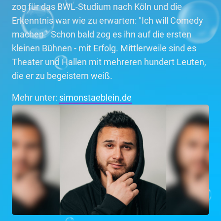
zog für das BWL-Studium nach Köln und die
Erkenntnis war wie zu erwarten: "Ich will Comedy
machen." Schon bald zog es ihn auf die ersten
kleinen Bühnen - mit Erfolg. Mittlerweile sind es
Theater und Hallen mit mehreren hundert Leuten,
die er zu begeistern weiß.
Mehr unter:
simonstaeblein.de