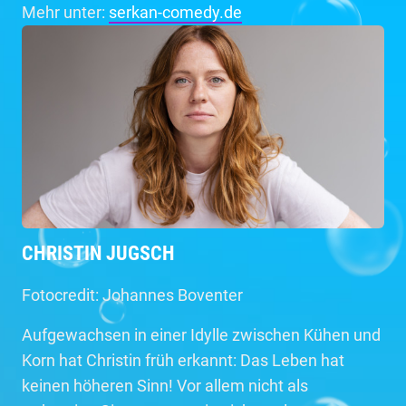
Mehr unter:
serkan-comedy.de
CHRISTIN JUGSCH
Fotocredit: Johannes Boventer
Aufgewachsen in einer Idylle zwischen Kühen und
Korn hat Christin früh erkannt: Das Leben hat
keinen höheren Sinn! Vor allem nicht als