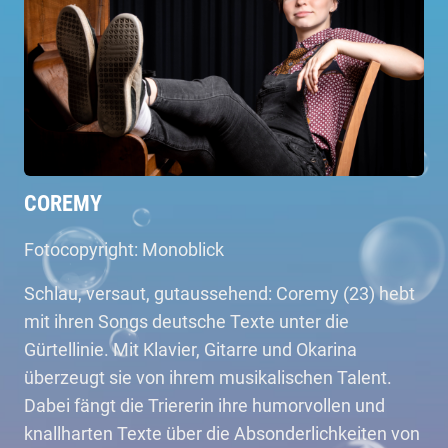
COREMY
Fotocopyright: Monoblick
Schlau, versaut, gutaussehend: Coremy (23) hebt
mit ihren Songs deutsche Texte unter die
Gürtellinie. Mit Klavier, Gitarre und Okarina
überzeugt sie von ihrem musikalischen Talent.
Dabei fängt die Triererin ihre humorvollen und
knallharten Texte über die Absonderlichkeiten von