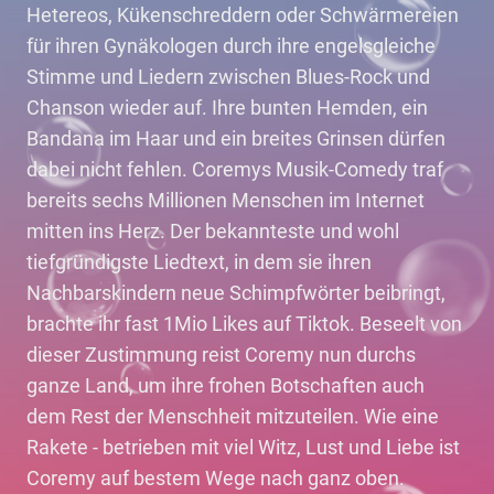
Hetereos, Kükenschreddern oder Schwärmereien
für ihren Gynäkologen durch ihre engelsgleiche
Stimme und Liedern zwischen Blues-Rock und
Chanson wieder auf. Ihre bunten Hemden, ein
Bandana im Haar und ein breites Grinsen dürfen
dabei nicht fehlen. Coremys Musik-Comedy traf
bereits sechs Millionen Menschen im Internet
mitten ins Herz. Der bekannteste und wohl
tiefgründigste Liedtext, in dem sie ihren
Nachbarskindern neue Schimpfwörter beibringt,
brachte ihr fast 1Mio Likes auf Tiktok. Beseelt von
dieser Zustimmung reist Coremy nun durchs
ganze Land, um ihre frohen Botschaften auch
dem Rest der Menschheit mitzuteilen. Wie eine
Rakete - betrieben mit viel Witz, Lust und Liebe ist
Coremy auf bestem Wege nach ganz oben.