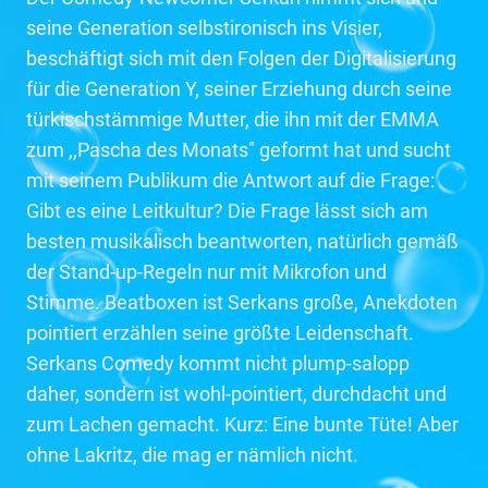
seine Generation selbstironisch ins Visier,
beschäftigt sich mit den Folgen der Digitalisierung
für die Generation Y, seiner Erziehung durch seine
türkischstämmige Mutter, die ihn mit der EMMA
zum ,,Pascha des Monats" geformt hat und sucht
mit seinem Publikum die Antwort auf die Frage:
Gibt es eine Leitkultur? Die Frage lässt sich am
besten musikalisch beantworten, natürlich gemäß
der Stand-up-Regeln nur mit Mikrofon und
Stimme. Beatboxen ist Serkans große, Anekdoten
pointiert erzählen seine größte Leidenschaft.
Serkans Comedy kommt nicht plump-salopp
daher, sondern ist wohl-pointiert, durchdacht und
zum Lachen gemacht. Kurz: Eine bunte Tüte! Aber
ohne Lakritz, die mag er nämlich nicht.