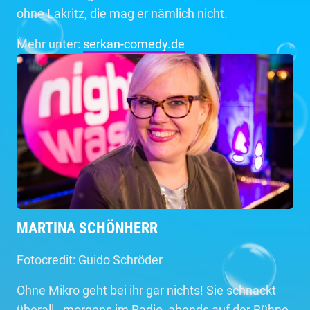
ohne Lakritz, die mag er nämlich nicht.
Mehr unter:
serkan-comedy.de
MARTINA SCHÖNHERR
Fotocredit: Guido Schröder
Ohne Mikro geht bei ihr gar nichts! Sie schnackt
überall - morgens im Radio, abends auf der Bühne.