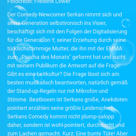
Fotocredit: Frederik Löwer
Der Comedy-Newcomer Serkan nimmt sich und
seine Generation selbstironisch ins Visier,
beschäftigt sich mit den Folgen der Digitalisierung
für die Generation Y, seiner Erziehung durch seine
türkischstämmige Mutter, die ihn mit der EMMA
zum ,,Pascha des Monats" geformt hat und sucht
mit seinem Publikum die Antwort auf die Frage:
Gibt es eine Leitkultur? Die Frage lässt sich am
besten musikalisch beantworten, natürlich gemäß
der Stand-up-Regeln nur mit Mikrofon und
Stimme. Beatboxen ist Serkans große, Anekdoten
pointiert erzählen seine größte Leidenschaft.
Serkans Comedy kommt nicht plump-salopp
daher, sondern ist wohl-pointiert, durchdacht und
zum Lachen gemacht. Kurz: Eine bunte Tüte! Aber