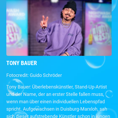
TONY BAUER
Fotocredit: Guido Schröder
Tony Bauer: Überlebenskünstler, Stand-Up-Artist
und der Name, der an erster Stelle fallen muss,
wenn man über einen individuellen Lebenspfad
spricht. Aufgewachsen in Duisburg-Marxloh, sah
sich dieser aufstrebende Künstler schon in jungen