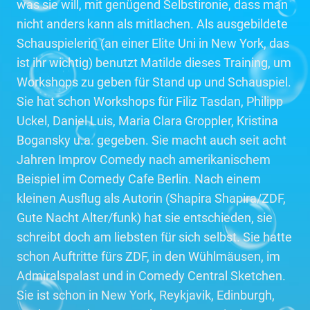
was sie will, mit genügend Selbstironie, dass man
nicht anders kann als mitlachen. Als ausgebildete
Schauspielerin (an einer Elite Uni in New York, das
ist ihr wichtig) benutzt Matilde dieses Training, um
Workshops zu geben für Stand up und Schauspiel.
Sie hat schon Workshops für Filiz Tasdan, Philipp
Uckel, Daniel Luis, Maria Clara Groppler, Kristina
Bogansky u.a. gegeben. Sie macht auch seit acht
Jahren Improv Comedy nach amerikanischem
Beispiel im Comedy Cafe Berlin. Nach einem
kleinen Ausflug als Autorin (Shapira Shapira/ZDF,
Gute Nacht Alter/funk) hat sie entschieden, sie
schreibt doch am liebsten für sich selbst. Sie hatte
schon Auftritte fürs ZDF, in den Wühlmäusen, im
Admiralspalast und in Comedy Central Sketchen.
Sie ist schon in New York, Reykjavik, Edinburgh,