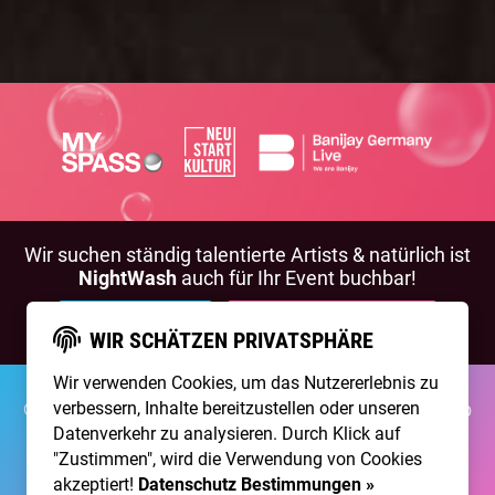
Wir suchen ständig talentierte Artists & natürlich ist
NightWash
auch für Ihr Event buchbar!
BEWIRB DICH!
NIGHTWASH BUCHEN
WIR SCHÄTZEN PRIVATSPHÄRE
Wir verwenden Cookies, um das Nutzererlebnis zu
verbessern, Inhalte bereitzustellen oder unseren
©2026 Brainpool Live
Über Uns
Kontakt
Membership
Impressum
Datenschutz
Datenverkehr zu analysieren. Durch Klick auf
"Zustimmen", wird die Verwendung von Cookies
Erstellt mit
von
300 Design
akzeptiert!
Datenschutz Bestimmungen »