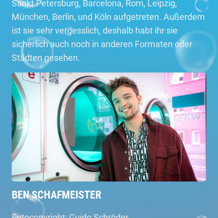
Sankt Petersburg, Barcelona, Rom, Leipzig,
München, Berlin, und Köln aufgetreten. Außerdem
ist sie sehr vergesslich, deshalb habt ihr sie
sicherlich auch noch in anderen Formaten oder
Städten gesehen.
BEN SCHAFMEISTER
Fotocopyright: Guido Schröder