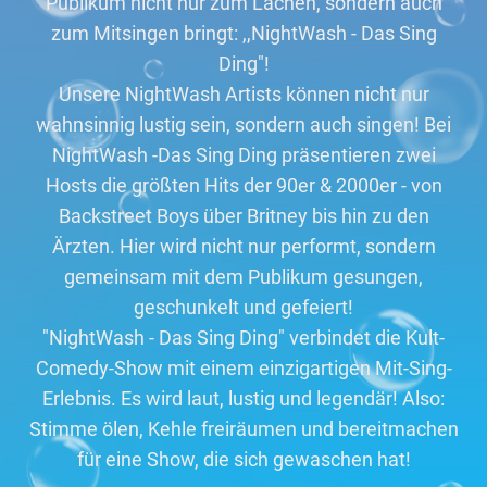
Publikum nicht nur zum Lachen, sondern auch
zum Mitsingen bringt: ,,NightWash - Das Sing
Ding"!
Unsere NightWash Artists können nicht nur
wahnsinnig lustig sein, sondern auch singen! Bei
NightWash -Das Sing Ding präsentieren zwei
Hosts die größten Hits der 90er & 2000er - von
Backstreet Boys über Britney bis hin zu den
Ärzten. Hier wird nicht nur performt, sondern
gemeinsam mit dem Publikum gesungen,
geschunkelt und gefeiert!
"NightWash - Das Sing Ding" verbindet die Kult-
Comedy-Show mit einem einzigartigen Mit-Sing-
Erlebnis. Es wird laut, lustig und legendär! Also:
Stimme ölen, Kehle freiräumen und bereitmachen
für eine Show, die sich gewaschen hat!