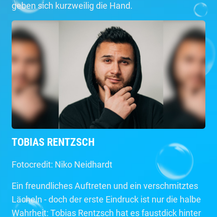
geben sich kurzweilig die Hand.
TOBIAS RENTZSCH
Fotocredit: Niko Neidhardt
Ein freundliches Auftreten und ein verschmitztes
Lächeln - doch der erste Eindruck ist nur die halbe
Wahrheit: Tobias Rentzsch hat es faustdick hinter