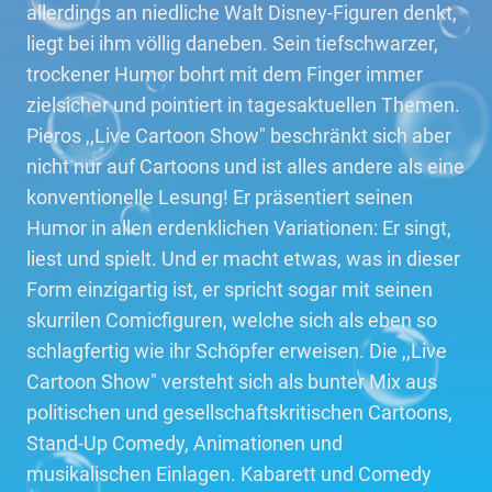
allerdings an niedliche Walt Disney-Figuren denkt,
liegt bei ihm völlig daneben. Sein tiefschwarzer,
trockener Humor bohrt mit dem Finger immer
zielsicher und pointiert in tagesaktuellen Themen.
Pieros ,,Live Cartoon Show" beschränkt sich aber
nicht nur auf Cartoons und ist alles andere als eine
konventionelle Lesung! Er präsentiert seinen
Humor in allen erdenklichen Variationen: Er singt,
liest und spielt. Und er macht etwas, was in dieser
Form einzigartig ist, er spricht sogar mit seinen
skurrilen Comicfiguren, welche sich als eben so
schlagfertig wie ihr Schöpfer erweisen. Die ,,Live
Cartoon Show" versteht sich als bunter Mix aus
politischen und gesellschaftskritischen Cartoons,
Stand-Up Comedy, Animationen und
musikalischen Einlagen. Kabarett und Comedy