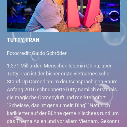
TUTTY TRAN
Fotocredit: Guido Schröder
1,371 Milliarden Menschen lebenin China, aber
Tutty Tran ist der bisher erste vietnamesische
Stand-Up Comedian im deutschsprachigen Raum.
Anfang 2016 schnupperteTutty nämlich erstmals
die magische Comedyluft und merkte sofort
"Scheisse, das ist genau mein Ding" "Natürlich"
karikierter auf der Bühne gerne Klischees rund um
das Thema Asien und vor allem Vietnam. Gekonnt