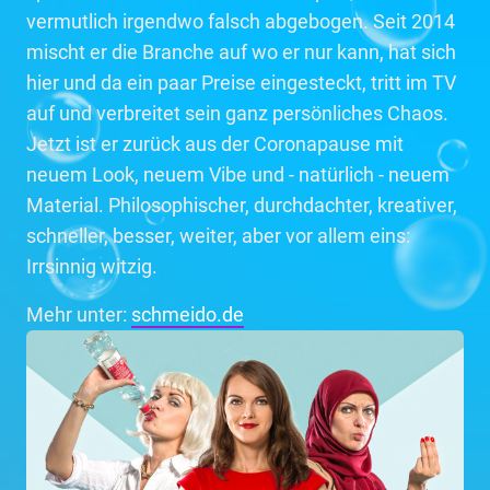
vermutlich irgendwo falsch abgebogen. Seit 2014
mischt er die Branche auf wo er nur kann, hat sich
hier und da ein paar Preise eingesteckt, tritt im TV
auf und verbreitet sein ganz persönliches Chaos.
Jetzt ist er zurück aus der Coronapause mit
neuem Look, neuem Vibe und - natürlich - neuem
Material. Philosophischer, durchdachter, kreativer,
schneller, besser, weiter, aber vor allem eins:
Irrsinnig witzig.
Mehr unter:
schmeido.de