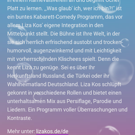
Platt zu lernen. ,,Was glaub' ich, wer ich bin?!" ist
ein buntes Kabarett-Comedy Programm, das vor
allem Liza Kos' eigene Integration in den
Mittelpunkt stellt. Die Bühne ist Ihre Welt, in der
sie sich herrlich erfrischend austobt und trocken-
humorvoll, augenzwinkernd und mit Leichtigkeit
mit vorherrschenden Klischees spielt. Denn die
kennt Liza zu genüge. Sei es über Ihr
Herkunftsland Russland, die Türkei oder ihr
Wahlheimatland Deutschland. Liza Kos schlüpft
gekonnt in verschiedene Rollen und bietet einen
unterhaltsamen Mix aus Persiflage, Parodie und
Liedern. Ein Programm voller Überraschungen und
Kontraste.
Mehr unter:
lizakos.de/de