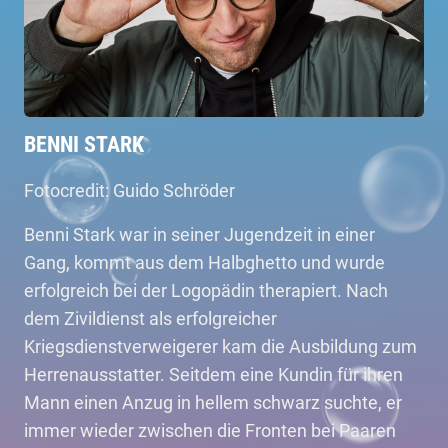
BENNI STARK
Fotocredit: Guido Schröder
Benni Stark war in seiner Jugendzeit in einer
Gang, kommt aus dem Halbghetto und wurde
erfolgreich bei der Logopädin therapiert. Nach
dem Zivildienst als erfolgreicher
Kriegsdienstverweigerer kam die Ausbildung zum
Herrenausstatter. Seitdem eine Kundin für ihren
Mann einen Anzug in hellem schwarz suchte, er
immer wieder zwischen die Fronten bei Paaren