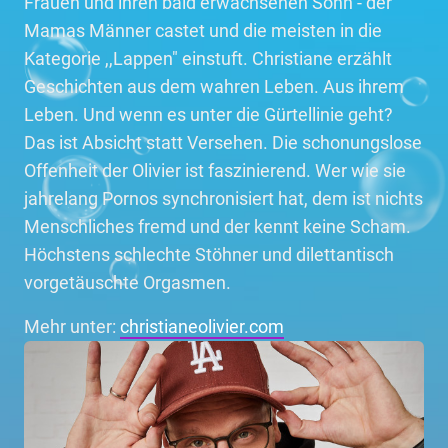
Frauen und ihren bald erwachsenen Sohn - der
Mamas Männer castet und die meisten in die
Kategorie ,,Lappen" einstuft. Christiane erzählt
Geschichten aus dem wahren Leben. Aus ihrem
Leben. Und wenn es unter die Gürtellinie geht?
Das ist Absicht statt Versehen. Die schonungslose
Offenheit der Olivier ist faszinierend. Wer wie sie
jahrelang Pornos synchronisiert hat, dem ist nichts
Menschliches fremd und der kennt keine Scham.
Höchstens schlechte Stöhner und dilettantisch
vorgetäuschte Orgasmen.
Mehr unter:
christianeolivier.com