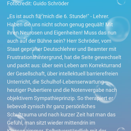
Fotocredit: Guido Schröder
,,Es ist auch für mich die 6. Stunde!" - Lehrer.
Haben die uns nicht schon genug gequält! Mit
ihren Neurosen und Eigenheiten! Muss das nun
auch auf der Bühne sein? Herr Schröder, vom
Staat geprüfter Deutschlehrer und Beamter mit
Frustrationshintergrund, hat die Seite gewechselt
und packt aus: über sein Leben am Korrekturrand
der Gesellschaft, über intellektuell barrierefreien
Unterricht, die Schulhof-Lebenserwartung
heutiger Pubertiere und die Notenvergabe nach
objektivem Sympathieprinzip. So therapiert er
liebevoll-zynisch ihr ganz persönliches
Schultrauma und nach kurzer Zeit hat man das
Gefühl, man sitzt wieder mittendrin im
Klassenzimmer. Selbstverständlich mit der