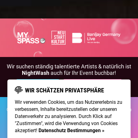
Wir suchen ständig talentierte Artists & natürlich ist
NightWash
auch für Ihr Event buchbar!
BEWIRB DICH!
NIGHTWASH BUCHEN
WIR SCHÄTZEN PRIVATSPHÄRE
Wir verwenden Cookies, um das Nutzererlebnis zu
©2026 Brainpool Live
verbessern, Inhalte bereitzustellen oder unseren
Über Uns
Kontakt
Membership
Impressum
Datenschutz
Datenverkehr zu analysieren. Durch Klick auf
"Zustimmen", wird die Verwendung von Cookies
Erstellt mit
von
300 Design
akzeptiert!
Datenschutz Bestimmungen »