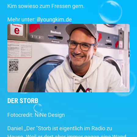
Kim sowieso zum Fressen gern.
Mehr unter:
illyoungkim.de
DER STORB
Fotocredit: NiNe Design
Daniel ,,Der "Storb ist eigentlich im Radio zu
Hause. Weil er dort aber immer gegen eine Wand