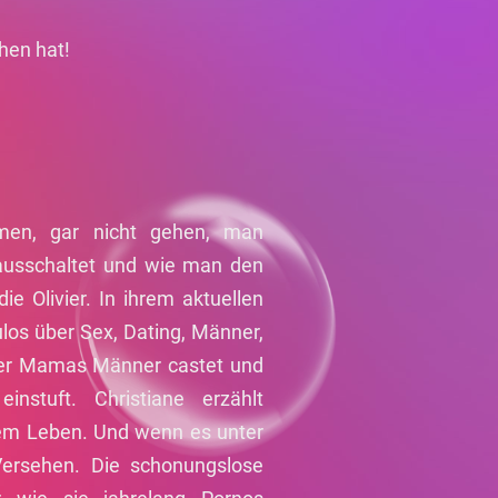
hen hat!
en, gar nicht gehen, man
ausschaltet und wie man den
e Olivier. In ihrem aktuellen
ulos über Sex, Dating, Männer,
der Mamas Männer castet und
instuft. Christiane erzählt
em Leben. Und wenn es unter
 Versehen. Die schonungslose