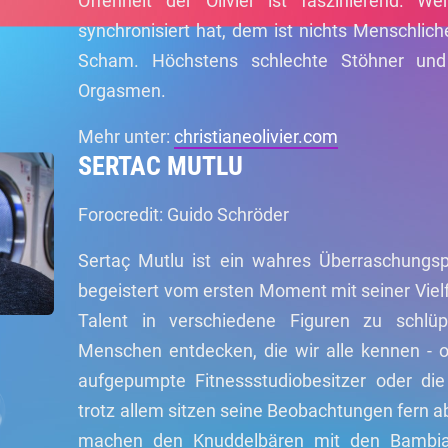
Offenheit der Olivier ist faszinierend. W
synchronisiert hat, dem ist nichts Menschlic
Scham. Höchstens schlechte Stöhner und d
Orgasmen.
Mehr unter:
christianeolivier.com
SERTAC MUTLU
Forocredit: Guido Schröder
Sertaç Mutlu ist ein wahres Überraschungsp
begeistert vom ersten Moment mit seiner Vielf
Talent in verschiedene Figuren zu schlü
Menschen entdecken, die wir alle kennen - 
aufgepumpte Fitnessstudiobesitzer oder die
trotz allem sitzen seine Beobachtungen fern a
machen den Knuddelbären mit den Bambia