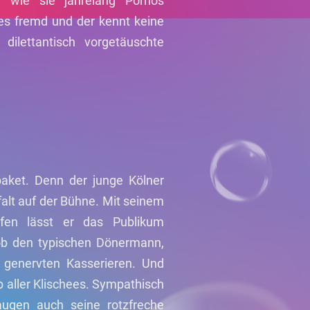
er wie sie jahrelang Pornos
hes fremd und der kennt keine
ilettantisch vorgetäuschte
aket. Denn der junge Kölner
alt auf der Bühne. Mit seinem
pfen lässt er das Publikum
ob den typischen Dönermann,
 genervten Kasserieren. Und
b aller Klischees. Sympathisch
ugen auch seine rotzfreche