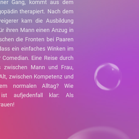
 einer Gang, kommt aus dem
gopädin therapiert. Nach dem
erweigerer kam die Ausbildung
ür ihren Mann einen Anzug in
schen die Fronten bei Paaren
, dass ein einfaches Winken im
er Comedian. Eine Reise durch
ns zwischen Mann und Frau,
Alt, zwischen Kompetenz und
sem normalen Alltag? Wie
ist aufjedenfall klar: Als
rauen!