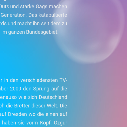
t Outs und starke Gags machen
Generation. Das katapultierte
rds und macht ihn seit dem zu
 im ganzen Bundesgebiet.
er in den verschiedensten TV-
ber 2009 den Sprung auf die
 genauso wie sich Deutschland
h die Bretter dieser Welt. Die
 auf Dresden wo die einen auf
n haben sie vorm Kopf. Özgür