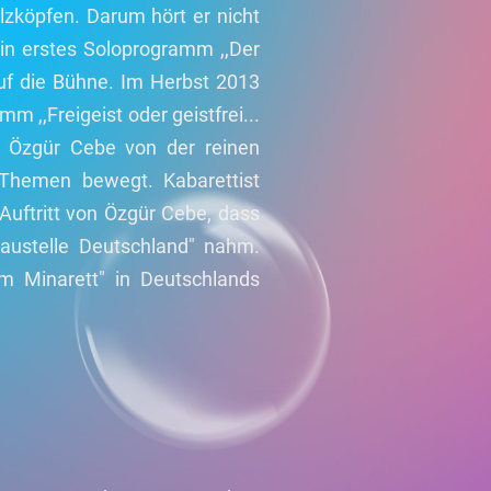
zköpfen. Darum hört er nicht
Sein erstes Soloprogramm ,,Der
f die Bühne. Im Herbst 2013
m ,,Freigeist oder geistfrei...
ch Özgür Cebe von der reinen
Themen bewegt. Kabarettist
Auftritt von Özgür Cebe, dass
austelle Deutschland" nahm.
m Minarett" in Deutschlands