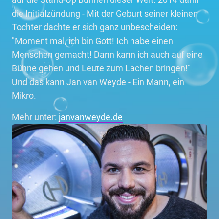
die Initialzündung - Mit der Geburt seiner kleinen
Tochter dachte er sich ganz unbescheiden:
"Moment mal, ich bin Gott! Ich habe einen
Menschen gemacht! Dann kann ich auch auf eine
Bühne gehen und Leute zum Lachen bringen!"
Und das kann Jan van Weyde - Ein Mann, ein
Mikro.
Mehr unter:
janvanweyde.de