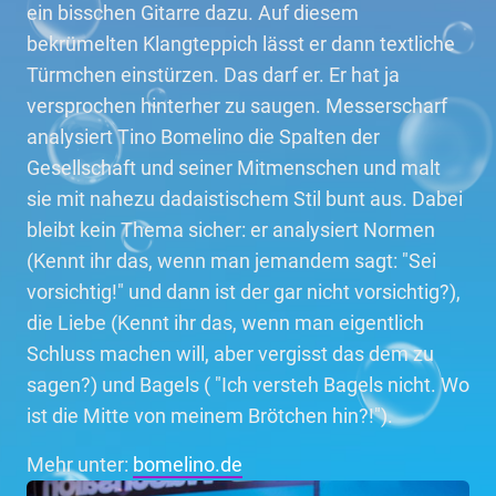
ein bisschen Gitarre dazu. Auf diesem
bekrümelten Klangteppich lässt er dann textliche
Türmchen einstürzen. Das darf er. Er hat ja
versprochen hinterher zu saugen. Messerscharf
analysiert Tino Bomelino die Spalten der
Gesellschaft und seiner Mitmenschen und malt
sie mit nahezu dadaistischem Stil bunt aus. Dabei
bleibt kein Thema sicher: er analysiert Normen
(Kennt ihr das, wenn man jemandem sagt: "Sei
vorsichtig!" und dann ist der gar nicht vorsichtig?),
die Liebe (Kennt ihr das, wenn man eigentlich
Schluss machen will, aber vergisst das dem zu
sagen?) und Bagels ( "Ich versteh Bagels nicht. Wo
ist die Mitte von meinem Brötchen hin?!").
Mehr unter:
bomelino.de