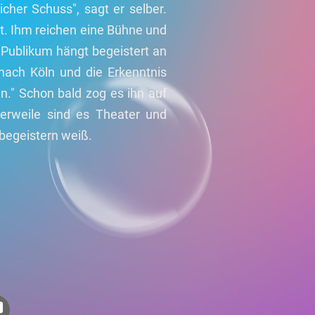
cher Schuss", sagt er selber.
t. Ihm reichen eine Bühne und
s Publikum hängt begeistert an
nach Köln und die Erkenntnis
n." Schon bald zog es ihn auf
tlerweile sind es Theater und
 begeistern weiß.