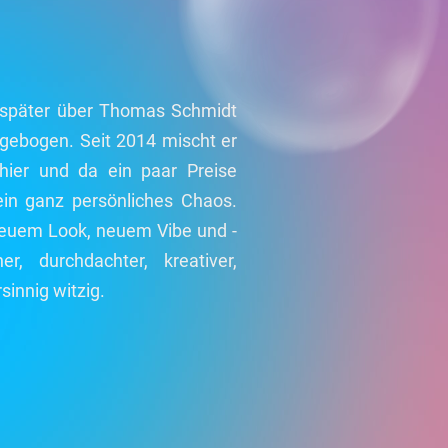
 später über Thomas Schmidt
abgebogen. Seit 2014 mischt er
hier und da ein paar Preise
sein ganz persönliches Chaos.
 neuem Look, neuem Vibe und -
r, durchdachter, kreativer,
rsinnig witzig.