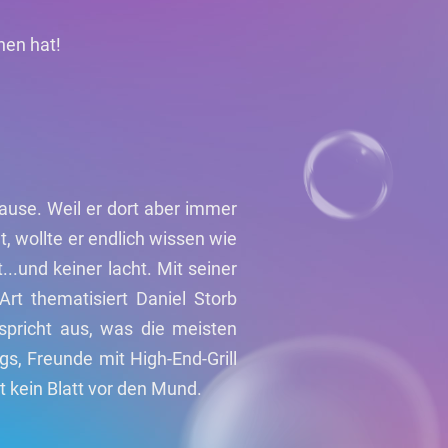
hen hat!
 Hause. Weil er dort aber immer
, wollte er endlich wissen wie
..und keiner lacht. Mit seiner
Art thematisiert Daniel Storb
 spricht aus, was die meisten
s, Freunde mit High-End-Grill
 kein Blatt vor den Mund.