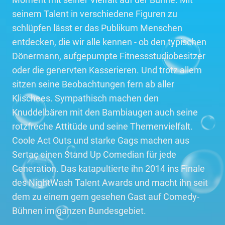
seinem Talent in verschiedene Figuren zu
schlüpfen lässt er das Publikum Menschen
entdecken, die wir alle kennen - ob den typischen
Dönermann, aufgepumpte Fitnessstudiobesitzer
oder die genervten Kasserieren. Und trotz allem
sitzen seine Beobachtungen fern ab aller
Klischees. Sympathisch machen den
Knuddelbären mit den Bambiaugen auch seine
rotzfreche Attitüde und seine Themenvielfalt.
Coole Act Outs und starke Gags machen aus
Sertaç einen Stand Up Comedian für jede
Generation. Das katapultierte ihn 2014 ins Finale
des NightWash Talent Awards und macht ihn seit
dem zu einem gern gesehen Gast auf Comedy-
Bühnen im ganzen Bundesgebiet.