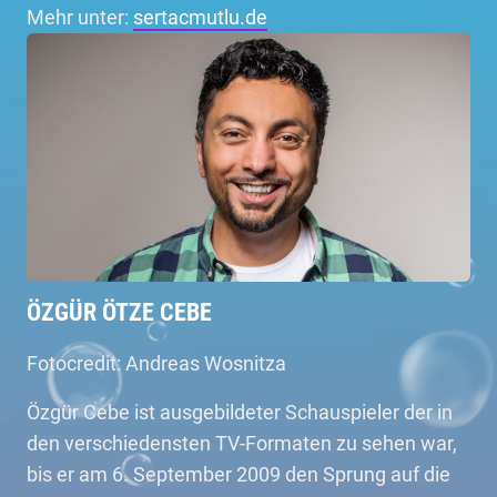
Mehr unter:
sertacmutlu.de
ÖZGÜR ÖTZE CEBE
Fotocredit: Andreas Wosnitza
Özgür Cebe ist ausgebildeter Schauspieler der in
den verschiedensten TV-Formaten zu sehen war,
bis er am 6. September 2009 den Sprung auf die