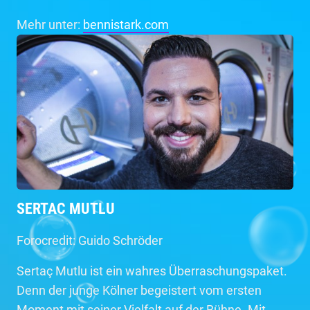
Mehr unter:
bennistark.com
SERTAC MUTLU
Forocredit: Guido Schröder
Sertaç Mutlu ist ein wahres Überraschungspaket.
Denn der junge Kölner begeistert vom ersten
Moment mit seiner Vielfalt auf der Bühne. Mit