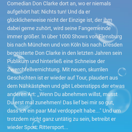
Comedian Don Clarke dort an, wo er niemals
aufgehört hat: Nichts tun! Und da er
glücklicherweise nicht der Einzige ist, der ihm
dabei gerne zuhört, wird seine Fangemeinde
immer größer. In über 1000 Shows von Flensburg
bis nach München und von Köln bis nach Dresden
begeisterte Don Clarke in den letzten Jahren sein
Publikum und hinterließ eine Schneise der
Zwerchfellvernichtung. Mit neuen, skurrilen
Geschichten ist er wieder auf Tour, plaudert aus
dem Nähkästchen und gibt Lebenstipps der etwas
anderen Art: ,,Wenn Du abnehmen willst, musst
Du erst mal zunehmen! Das lief bei mir so gut,
dass ich ein paar Mal verdoppelt habe..." Und um
trotzdem nicht ganz untätig zu sein, betreibt er
wieder Sport: Rittersport...