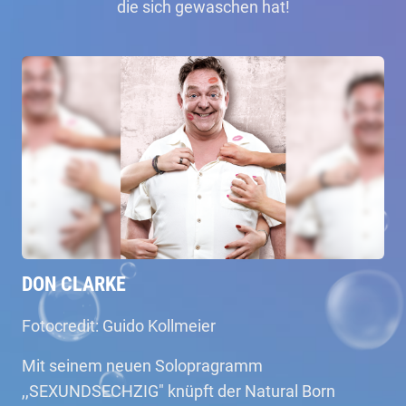
die sich gewaschen hat!
DON CLARKE
Fotocredit: Guido Kollmeier
Mit seinem neuen Solopragramm
,,SEXUNDSECHZIG" knüpft der Natural Born