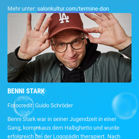
Mehr unter:
salonkultur.com/termine-don
BENNI STARK
Fotocredit: Guido Schröder
Benni Stark war in seiner Jugendzeit in einer
Gang, kommt aus dem Halbghetto und wurde
erfolgreich bei der Logopädin therapiert. Nach