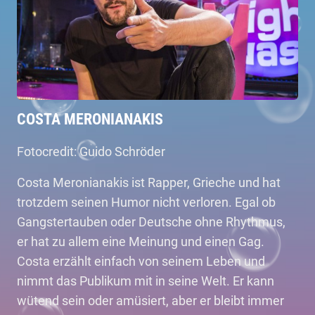
COSTA MERONIANAKIS
Fotocredit: Guido Schröder
Costa Meronianakis ist Rapper, Grieche und hat
trotzdem seinen Humor nicht verloren. Egal ob
Gangstertauben oder Deutsche ohne Rhythmus,
er hat zu allem eine Meinung und einen Gag.
Costa erzählt einfach von seinem Leben und
nimmt das Publikum mit in seine Welt. Er kann
wütend sein oder amüsiert, aber er bleibt immer