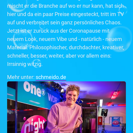
mischt er die Branche auf wo er nur kann, hat sich
hier und da ein paar Preise eingesteckt, tritt im TV
auf und verbreitet sein ganz persönliches Chaos.
Jetzt ist er zurück aus der Coronapause mit
neuem Look, neuem Vibe und - natürlich - neuem
Material. Philosophischer, durchdachter, kreativer,
schneller, besser, weiter, aber vor allem eins:
Irrsinnig witzig.
Mehr unter:
schmeido.de