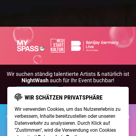
Wir suchen ständig talentierte Artists & natürlich ist
NightWash
auch für Ihr Event buchbar!
BEWIRB DICH!
NIGHTWASH BUCHEN
WIR SCHÄTZEN PRIVATSPHÄRE
Wir verwenden Cookies, um das Nutzererlebnis zu
©2026 Brainpool Live
verbessern, Inhalte bereitzustellen oder unseren
Über Uns
Kontakt
Membership
Impressum
Datenschutz
Datenverkehr zu analysieren. Durch Klick auf
"Zustimmen", wird die Verwendung von Cookies
Erstellt mit
von
300 Design