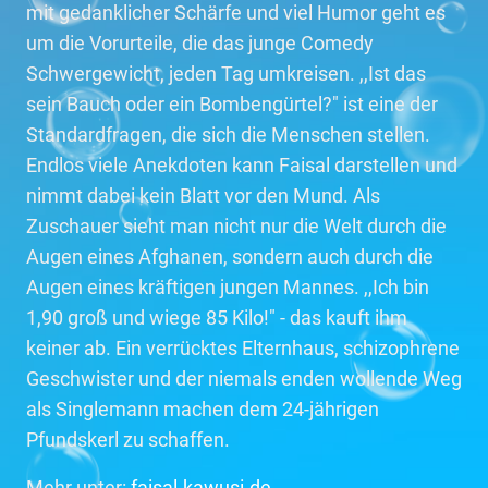
mit gedanklicher Schärfe und viel Humor geht es
um die Vorurteile, die das junge Comedy
Schwergewicht, jeden Tag umkreisen. ,,Ist das
sein Bauch oder ein Bombengürtel?" ist eine der
Standardfragen, die sich die Menschen stellen.
Endlos viele Anekdoten kann Faisal darstellen und
nimmt dabei kein Blatt vor den Mund. Als
Zuschauer sieht man nicht nur die Welt durch die
Augen eines Afghanen, sondern auch durch die
Augen eines kräftigen jungen Mannes. ,,Ich bin
1,90 groß und wiege 85 Kilo!" - das kauft ihm
keiner ab. Ein verrücktes Elternhaus, schizophrene
Geschwister und der niemals enden wollende Weg
als Singlemann machen dem 24-jährigen
Pfundskerl zu schaffen.
Mehr unter:
faisal-kawusi.de