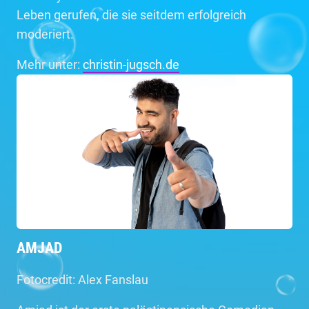
Leben gerufen, die sie seitdem erfolgreich
moderiert.
Mehr unter:
christin-jugsch.de
AMJAD
Fotocredit: Alex Fanslau