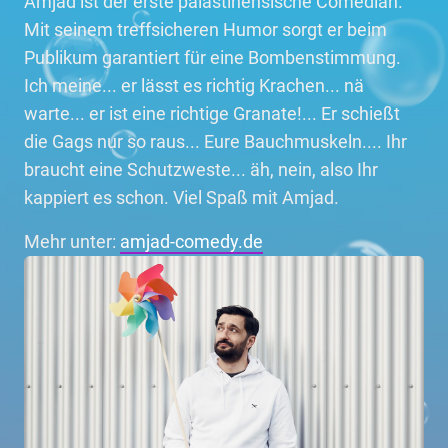
Amjad ist der erste palästinensische Comedian.
Mit seinem treffsicheren Humor sorgt er beim
Publikum garantiert für eine Bombenstimmung.
Ich meine... er lässt es richtig Krachen... nä
warte... er ist eine richtige Granate!... Er schießt
die Gags nur so raus... Eure Bauchmuskeln.... Ihr
braucht eine Schutzweste... äh, nein, also Ihr
kappiert es schon. Viel Spaß mit Amjad.
Mehr unter:
amjad-comedy.de