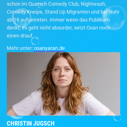
schon im Quatsch Comedy Club, Nightwash,
Comedy Kneipe, Stand Up Migranten und bei Nuhr
ab 18 aufgetreten. Immer wenn das Publikum
denkt, es geht nicht absurder, setzt Osan noch
einen drauf.
Mehr unter:
osanyaran.de
CHRISTIN JUGSCH