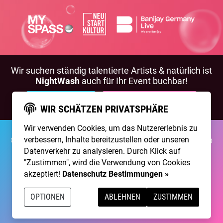
Wir suchen ständig talentierte Artists & natürlich ist
NightWash
auch für Ihr Event buchbar!
BEWIRB DICH!
NIGHTWASH BUCHEN
WIR SCHÄTZEN PRIVATSPHÄRE
Wir verwenden Cookies, um das Nutzererlebnis zu
verbessern, Inhalte bereitzustellen oder unseren
©2026 Brainpool Live
Über Uns
Kontakt
Membership
Impressum
Datenschutz
Datenverkehr zu analysieren. Durch Klick auf
"Zustimmen", wird die Verwendung von Cookies
Erstellt mit
von
300 Design
akzeptiert!
Datenschutz Bestimmungen »
Betrieben mit
Care CMS
and
grüner IT
OPTIONEN
ABLEHNEN
ZUSTIMMEN
DSGVO / EPVO geprüft - mehr Info »