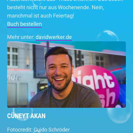
besteht nicht nur aus Wochenende. Nein,
manchmal ist auch Feiertag!
Buch bestellen
Mehr unter:
davidwerker.de
CÜNEYT AKAN
Fotocredit: Guido Schröder