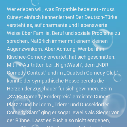
Wer erleben will, was Empathie bedeutet - muss
Cüneyt einfach kennenlernen! Der Deutsch-Türke
versteht es, auf charmante und liebenswerte
Weise über Familie, Beruf und soziale Probleme zu
sprechen. Natürlich immer mit einem kleinen
Augenzwinkern. Aber Achtung: Wer bei ihm
Klischee-Comedy erwartet, hat sich geschnitten.
Mit TV-Auftritten bei ,,NightWash", dem ,,NDR
Comedy Contest" und im ,,Quatsch Comedy Club"
konnte der sympathische Hesse bereits die
Herzen der Zuschauer für sich gewinnen. Beim
,,SWR3 Comedy Förderpreis" erreichte Cüneyt
Platz 2 und bei dem ,,Trierer und Düsseldorfer
Comedy Slam" ging er sogar jeweils als Sieger von
der Bühne. Lasst es Euch also nicht entgehen,