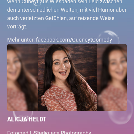
wenn Cüneyt aus Wiesbaden sein Leid zwischen
den unterschiedlichen Welten, mit viel Humor aber
auch verletzten Gefühlen, auf reizende Weise
vorträgt.
Mehr unter:
facebook.com/CueneytComedy
ALICJA HELDT
Fotocredit: Studioface Photography