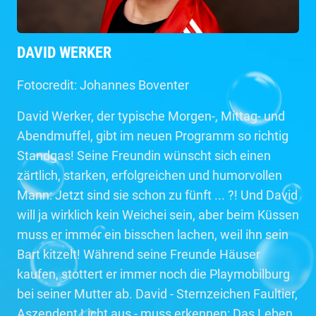
DAVID WERKER
Fotocredit: Johannes Boventer
David Werker, der typische Morgen-, Mittag- und
Abendmuffel, gibt im neuen Programm so richtig
Standgas! Seine Freundin wünscht sich einen
zärtlich, starken, erfolgreichen und humorvollen
Mann: Jetzt sind sie schon zu fünft ... ?! Und David
will ja wirklich kein Weichei sein, aber beim Küssen
muss er immer ein bisschen lachen, weil ihn sein
Bart kitzelt! Während seine Freunde Häuser
kaufen, stottert er immer noch die Playmobilburg
bei seiner Mutter ab. David - Sternzeichen Faultier,
Aszendent Licht aus - muss erkennen: Das Leben