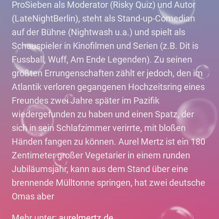
ProSieben als Moderator (Risky Quiz) und Autor
(LateNightBerlin), steht als Stand-up-Comedian
auf der Bühne (Nightwash u.a.) und spielt als
Schauspieler in Kinofilmen und Serien (z.B. Dit is
Fussball, Wuff, Am Ende Legenden). Zu seinen
größten Errungenschaften zählt er jedoch, den im
Atlantik verloren gegangenen Hochzeitsring eines
Freundes zwei Jahre später im Pazifik
wiedergefunden zu haben und einen Spatz, der
sich in sein Schlafzimmer verirrte, mit bloßen
Händen fangen zu können. Aurel Mertz ist ein 180
Zentimeter großer Vegetarier in einem runden
Jubiläumsjahr, kann aus dem Stand über eine
brennende Mülltonne springen, hat zwei deutsche
Omas aber
Mehr unter:
aurelmertz.de