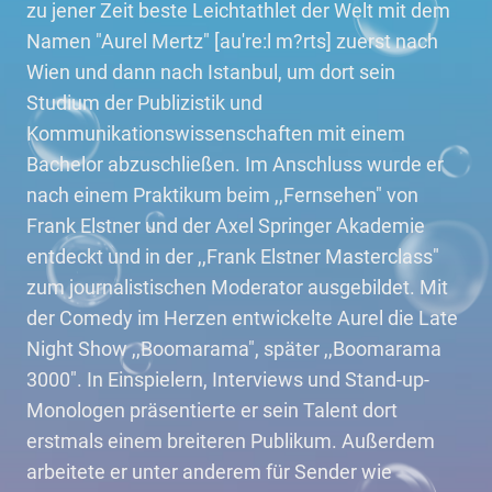
zu jener Zeit beste Leichtathlet der Welt mit dem
Namen "Aurel Mertz" [au're:l m?rts] zuerst nach
Wien und dann nach Istanbul, um dort sein
Studium der Publizistik und
Kommunikationswissenschaften mit einem
Bachelor abzuschließen. Im Anschluss wurde er
nach einem Praktikum beim ,,Fernsehen" von
Frank Elstner und der Axel Springer Akademie
entdeckt und in der ,,Frank Elstner Masterclass"
zum journalistischen Moderator ausgebildet. Mit
der Comedy im Herzen entwickelte Aurel die Late
Night Show ,,Boomarama", später ,,Boomarama
3000". In Einspielern, Interviews und Stand-up-
Monologen präsentierte er sein Talent dort
erstmals einem breiteren Publikum. Außerdem
arbeitete er unter anderem für Sender wie