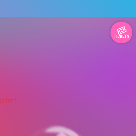
TICKETS
arten!