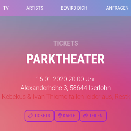
TV
ARTISTS
BEWIRB DICH!
ANFRAGEN
TICKETS
PARKTHEATER
16.01.2020 20:00 Uhr
Alexanderhöhe 3, 58644 Iserlohn
 Kebekus & Ivan Thieme fallen leider aus, Restk
TICKETS
KARTE
TEILEN