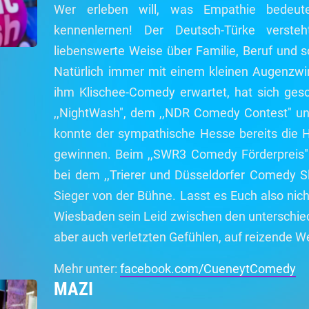
Wer erleben will, was Empathie bedeut
kennenlernen! Der Deutsch-Türke verst
liebenswerte Weise über Familie, Beruf und 
Natürlich immer mit einem kleinen Augenzwi
ihm Klischee-Comedy erwartet, hat sich gesch
,,NightWash", dem ,,NDR Comedy Contest" un
konnte der sympathische Hesse bereits die H
gewinnen. Beim ,,SWR3 Comedy Förderpreis" 
bei dem ,,Trierer und Düsseldorfer Comedy Sl
Sieger von der Bühne. Lasst es Euch also ni
Wiesbaden sein Leid zwischen den unterschied
aber auch verletzten Gefühlen, auf reizende We
Mehr unter:
facebook.com/CueneytComedy
MAZI