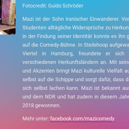
Fotocredit: Guido Schröder
Mazi ist der Sohn iranischer Einwanderer. V
Studenten alltägliche Widersprüche zu Herkun
in der Findung seiner Identität konnte es ihn 
auf die Comedy-Bühne. In Steilshoop aufgewa
Viertel in Hamburg, freundete er sich
verschiedenen Herkunftsländern an. Mit sei
und Akzenten bringt Mazi kulturelle Vielfalt 
selbst auf die Schippe und sorgt dafür, das
sich selbst lachen kann. Mazi ist bekannt 
und dem NDR und hat zudem in diesem Jahr
2018 gewonnen.
Mehr unter:
facebook.com/mazicomedy