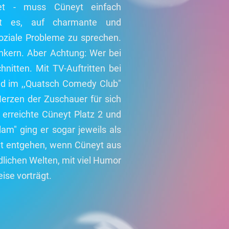
et - muss Cüneyt einfach
eht es, auf charmante und
soziale Probleme zu sprechen.
nkern. Aber Achtung: Wer bei
nitten. Mit TV-Auftritten bei
d im ,,Quatsch Comedy Club"
erzen der Zuschauer für sich
erreichte Cüneyt Platz 2 und
am" ging er sogar jeweils als
cht entgehen, wenn Cüneyt aus
lichen Welten, mit viel Humor
ise vorträgt.