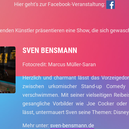
Hier geht's zur Facebook-Veranstaltung:
genden Künstler präsentieren eine Show, die sich gewasc
SVEN BENSMANN
Fotocredit: Marcus Müller-Saran
Herzlich und charmant lässt das Vorzeigedo
zwischen urkomischer Stand-up Comedy
verschwimmen. Mit seiner vielseitigen Reibe
gesangliche Vorbilder wie Joe Cocker oder
lässt, untermauert Sven seine Themen: Disney
Mehr unter:
sven-bensmann.de