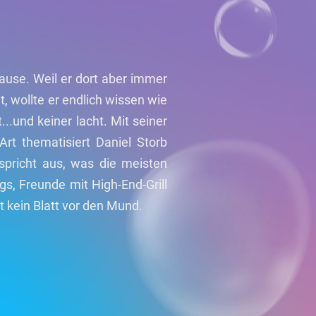
 Hause. Weil er dort aber immer
, wollte er endlich wissen wie
..und keiner lacht. Mit seiner
Art thematisiert Daniel Storb
 spricht aus, was die meisten
s, Freunde mit High-End-Grill
 kein Blatt vor den Mund.