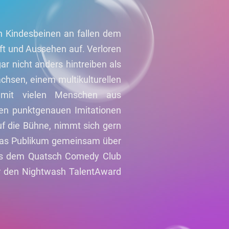
on Kindesbeinen an fallen dem
ft und Aussehen auf. Verloren
gar nicht anders hintreiben als
chsen, einem multikulturellen
 mit vielen Menschen aus
nen punktgenauen Imitationen
auf die Bühne, nimmt sich gern
s das Publikum gemeinsam über
aus dem Quatsch Comedy Club
 den Nightwash TalentAward