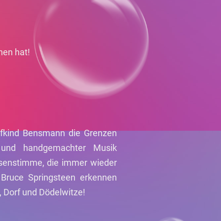
hen hat!
rfkind Bensmann die Grenzen
 und handgemachter Musik
isenstimme, die immer wieder
 Bruce Springsteen erkennen
, Dorf und Dödelwitze!