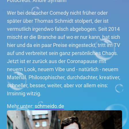
Fotocredit: André Symann
Wer bei deutscher Comedy nicht früher oder
später über Thomas Schmidt stolpert, der ist
vermutlich irgendwo falsch abgebogen. Seit 2014
mischt er die Branche auf wo er nur kann, hat sich
hier und da ein paar Preise eingesteckt, tritt im TV
auf und verbreitet sein ganz persönliches Chaos.
Jetzt ist er zurück aus der Coronapause mit
neuem Look, neuem Vibe und - natürlich - neuem
Material. Philosophischer, durchdachter, kreativer,
schneller, besser, weiter, aber vor allem eins:
Irrsinnig witzig.
Mehr unter:
schmeido.de