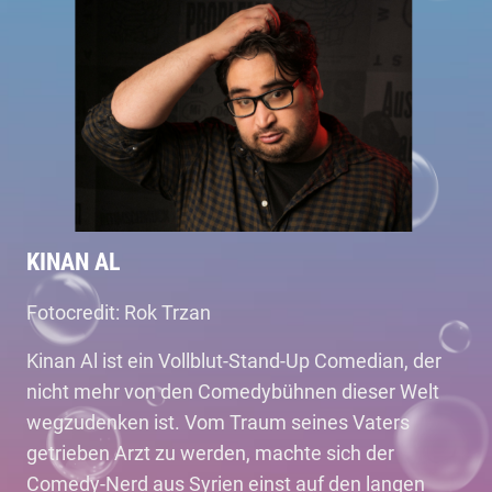
KINAN AL
Fotocredit: Rok Trzan
Kinan Al ist ein Vollblut-Stand-Up Comedian, der
nicht mehr von den Comedybühnen dieser Welt
wegzudenken ist. Vom Traum seines Vaters
getrieben Arzt zu werden, machte sich der
Comedy-Nerd aus Syrien einst auf den langen