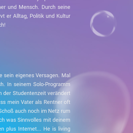
icher und Mensch. Durch seine
er Alltag, Politik und Kultur
ch!
ne sein eigenes Versagen. Mal
sch. In seinem Solo-Programm
h der Studentenzeit verändert
ass mein Vater als Rentner oft
 Schoß auch noch im Netz rum
och was Sinnvolles mit deinem
plus Internet... He is living