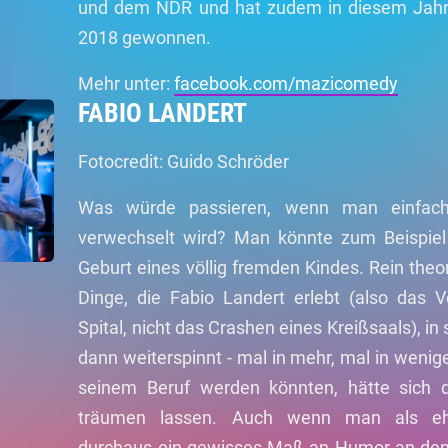
und dem NDR und hat zudem in diesem Jahr
2018 gewonnen.
Mehr unter:
facebook.com/mazicomedy
FABIO LANDERT
Fotocredit: Guido Schröder
Was würde passieren, wenn man einfach
verwechselt wird? Man könnte zum Beispiel 
Geburt eines völlig fremden Kindes. Rein theo
Dinge, die Fabio Landert erlebt (also das 
Spital, nicht das Crashen eines Kreißsaals), i
dann weiterspinnt - mal in mehr, mal in wenig
seinem Beruf werden könnten, hätte sich 
träumen lassen. Auch wenn man als ehem
durchaus ein gewisses Maß an Humor an den