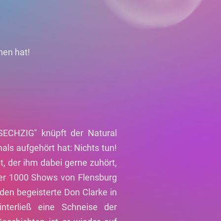
hen hat!
ECHZIG" knüpft der Natural
ls aufgehört hat: Nichts tun!
st, der ihm dabei gerne zuhört,
er 1000 Shows von Flensburg
den begeisterte Don Clarke in
nterließ eine Schneise der