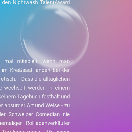
 den Nightwash TalentAward
 mal mitspielt, wenn man
im Kreißsaal landen bei der
retisch. Dass die alltäglichen
Verwechselt werden in einem
n seinem Tagebuch festhält und
er absurder Art und Weise - zu
der Schweizer Comedian nie
aliger Rollladenverkäufer
 Tag legen muss. Mit seiner