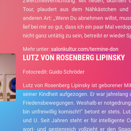
Zwerchfellvernichtung. Mit neuen, skurrilen 
Tour, plaudert aus dem Nähkästchen und 
anderen Art: ,,Wenn Du abnehmen willst, mus
lief bei mir so gut, dass ich ein paar Mal verd
nicht ganz untätig zu sein, betreibt er wieder Sp
Mehr unter:
salonkultur.com/termine-don
LUTZ VON ROSENBERG LIPINSKY
Fotocredit: Guido Schröder
Lutz von Rosenberg Lipinsky ist geborener Mit
seiner Kindheit aufgezogen. Er war jahrelan
Friedensbewegungen. Weshalb er notgedrunge
bin unfreiwillig komisch!!" betont er stets. L
und U. Seit Jahren steht er für intelligente 
wort- und gestenreich vollzieht er den Sp