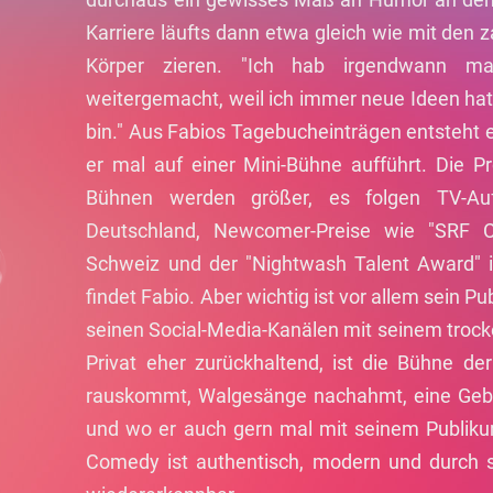
Karriere läufts dann etwa gleich wie mit den z
Körper zieren. "Ich hab irgendwann m
weitergemacht, weil ich immer neue Ideen hatte
bin." Aus Fabios Tagebucheinträgen entsteht 
er mal auf einer Mini-Bühne aufführt. Die 
Bühnen werden größer, es folgen TV-Auf
Deutschland, Newcomer-Preise wie "SRF 
Schweiz und der "Nightwash Talent Award" i
findet Fabio. Aber wichtig ist vor allem sein Pu
seinen Social-Media-Kanälen mit seinem trock
Privat eher zurückhaltend, ist die Bühne de
rauskommt, Walgesänge nachahmt, eine Gebur
und wo er auch gern mal mit seinem Publikum
Comedy ist authentisch, modern und durch se