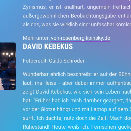
Zynismus; er ist knallhart, ungemein treffs
außergewöhnlichen Beobachtungsgabe entlarvt 
als das, was sie wirklich sind: unfassbar komis
Mehr unter:
von-rosenberg-lipinsky.de
DAVID KEBEKUS
Fotocredit: Guido Schröder
Wunderbar ehrlich beschreibt er auf der Büh
laut, mal leise - aber dabei immer authenti
zeigt David Kebekus, wie sich sein Leben nac
hat: "Früher hab ich mich darüber geärgert, d
vor der Glotze hängt und mit Laptop auf dem
surft. Ich dachte, nutz doch die Zeit! Mach d
Ruhestand! Heute weiß ich: Fernsehen gucken 