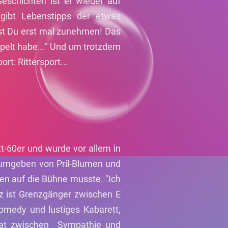
Geschichten ist er wieder auf
gibt Lebenstipps der etwas
st Du erst mal zunehmen! Das
oppelt habe..." Und um trotzdem
ort: Rittersport...
t-60er und wurde vor allem in
g umgeben von Pril-Blumen und
n auf die Bühne musste. "Ich
utz ist Grenzgänger zwischen E
Comedy und lustiges Kabarett,
agat zwischen Sympathie und