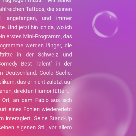
ahlreichen Tattoos, die seinen
al angefangen, und immer
. Und jetzt bin ich da, wo ich
ein erstes Mini-Programm, das
Programme werden länger, die
tritte in der Schweiz und
Comedy Best Talent" in der
n Deutschland. Coole Sache,
blikum, das er nicht zuletzt auf
enen, direkten Humor füttert.
r Ort, an dem Fabio aus sich
t eines Fohlen wiedererlebt
 interagiert. Seine Stand-Up
inen eigenen Stil, vor allem