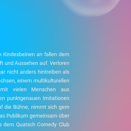
on Kindesbeinen an fallen dem
ft und Aussehen auf. Verloren
gar nicht anders hintreiben als
chsen, einem multikulturellen
 mit vielen Menschen aus
nen punktgenauen Imitationen
auf die Bühne, nimmt sich gern
s das Publikum gemeinsam über
aus dem Quatsch Comedy Club