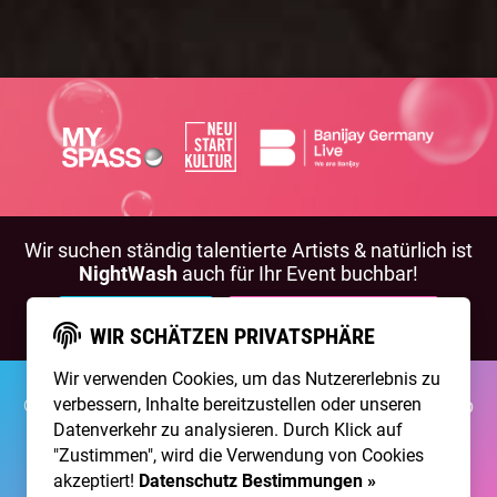
Wir suchen ständig talentierte Artists & natürlich ist
NightWash
auch für Ihr Event buchbar!
BEWIRB DICH!
NIGHTWASH BUCHEN
WIR SCHÄTZEN PRIVATSPHÄRE
Wir verwenden Cookies, um das Nutzererlebnis zu
verbessern, Inhalte bereitzustellen oder unseren
©2026 Brainpool Live
Über Uns
Kontakt
Membership
Impressum
Datenschutz
Datenverkehr zu analysieren. Durch Klick auf
"Zustimmen", wird die Verwendung von Cookies
Erstellt mit
von
300 Design
akzeptiert!
Datenschutz Bestimmungen »