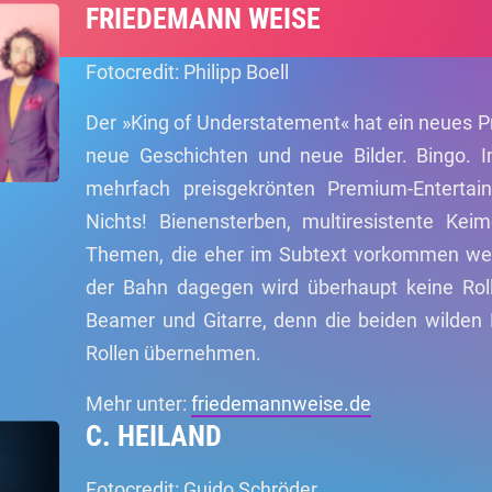
FRIEDEMANN WEISE
Fotocredit: Philipp Boell
Der »King of Understatement« hat ein neues 
neue Geschichten und neue Bilder. Bingo. 
mehrfach preisgekrönten Premium-Entertai
Nichts! Bienensterben, multiresistente Kei
Themen, die eher im Subtext vorkommen wer
der Bahn dagegen wird überhaupt keine Roll
Beamer und Gitarre, denn die beiden wilden
Rollen übernehmen.
Mehr unter:
friedemannweise.de
C. HEILAND
Fotocredit: Guido Schröder