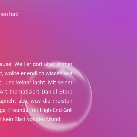
hen hat!
 Hause. Weil er dort aber immer
, wollte er endlich wissen wie
..und keiner lacht. Mit seiner
Art thematisiert Daniel Storb
 spricht aus, was die meisten
s, Freunde mit High-End-Grill
 kein Blatt vor den Mund.