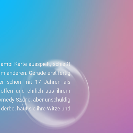
mbi Karte ausspielt, schießt
m anderen. Gerade erst fertig
ler schon mit 17 Jahren als
offen und ehrlich aus ihrem
 Comedy Szene, aber unschuldig
 derbe, haut sie ihre Witze und