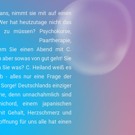
ans, nimmt sie mit auf einen
!Wer hat heutzutage nicht das
n zu müssen? Psychokurse,
, Paartherapie,
hdem Sie einen Abend mit C.
n aber sowas von gut geht! Sie
n Sie was? C. Heiland weiß es
b - alles nur eine Frage der
 Sorge! Deutschlands einziger
ne, denn unnachahmlich sind
chord, einem japanischen
 mit Gehalt, Herzschmerz und
offnung für uns alle hat einen