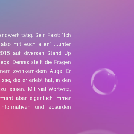
dwerk tätig. Sein Fazit: "Ich
lso mit euch allen" ...unter
2015 auf diversen Stand Up
s. Dennis stellt die Fragen
inem zwinkern-dem Auge. Er
sse, die er erlebt hat, in den
u lassen. Mit viel Wortwitz,
mant aber eigentlich immer
 informativen und absurden