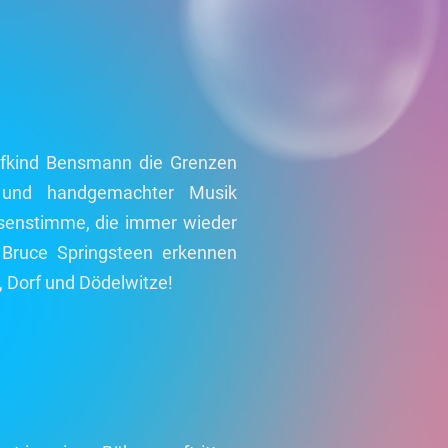
rfkind Bensmann die Grenzen
 und handgemachter Musik
isenstimme, die immer wieder
 Bruce Springsteen erkennen
, Dorf und Dödelwitze!