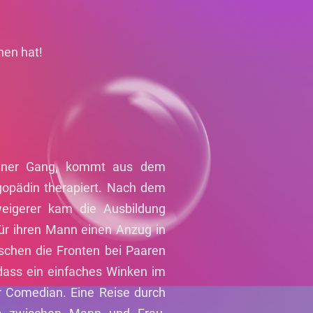
hen hat!
 einer Gang, kommt aus dem
gopädin therapiert. Nach dem
erweigerer kam die Ausbildung
ür ihren Mann einen Anzug in
schen die Fronten bei Paaren
, dass ein einfaches Winken im
er Comedian. Eine Reise durch