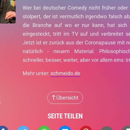
Wer bei deutscher Comedy nicht früher oder
stolpert, der ist vermutlich irgendwo falsch 
die Branche auf wo er nur kann, hat sich 
eingesteckt, tritt im TV auf und verbreitet 
Jetzt ist er zurück aus der Coronapause mit
natürlich - neuem Material. Philosophische
schneller, besser, weiter, aber vor allem eins: Ir
Mehr unter:
schmeido.de
Übersicht
SEITE TEILEN