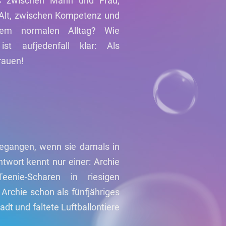
ns zwischen Mann und Frau,
Alt, zwischen Kompetenz und
sem normalen Alltag? Wie
ist aufjedenfall klar: Als
rauen!
gegangen, wenn sie damals in
wort kennt nur einer: Archie
enie-Scharen in riesigen
Archie schon als fünfjähriges
adt und faltete Luftballontiere