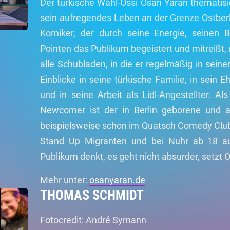
Der türkische Wahl-Ossi Osan Yaran thematisie
sein aufregendes Leben an der Grenze Ostberli
Komiker, der durch seine Energie, seinen B
Pointen das Publikum begeistert und mitreißt, 
alle Schubladen, in die er regelmäßig in seine
Einblicke in seine türkische Familie, in sein 
und in seine Arbeit als Lidl-Angestellter. Al
Newcomer ist der in Berlin geborene und 
beispielsweise schon im Quatsch Comedy Clu
Stand Up Migranten und bei Nuhr ab 18 a
Publikum denkt, es geht nicht absurder, setzt 
Mehr unter:
osanyaran.de
THOMAS SCHMIDT
Fotocredit: André Symann