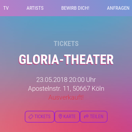
TV
ARTISTS
BEWIRB DICH!
ANFRAGEN
TICKETS
GLORIA-THEATER
23.05.2018 20:00 Uhr
Apostelnstr. 11, 50667 Köln
Ausverkauft!
TICKETS
KARTE
TEILEN