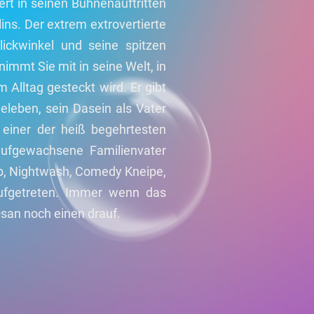
rt in seinen Bühnenauftritten
ns. Der extrem extrovertierte
lickwinkel und seine spitzen
nimmt Sie mit in seine Welt, in
m Alltag gesteckt wird. Er gibt
Eheleben, sein Dasein als Vater
s einer der heiß begehrtesten
aufgewachsene Familienvater
b, Nightwash, Comedy Kneipe,
ufgetreten. Immer wenn das
Osan noch einen drauf.