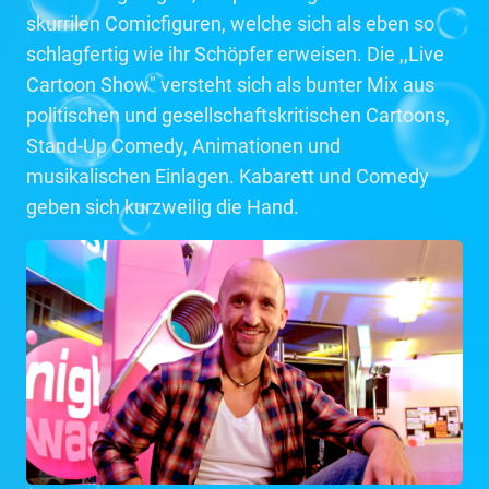
skurrilen Comicfiguren, welche sich als eben so
schlagfertig wie ihr Schöpfer erweisen. Die ,,Live
Cartoon Show" versteht sich als bunter Mix aus
politischen und gesellschaftskritischen Cartoons,
Stand-Up Comedy, Animationen und
musikalischen Einlagen. Kabarett und Comedy
geben sich kurzweilig die Hand.