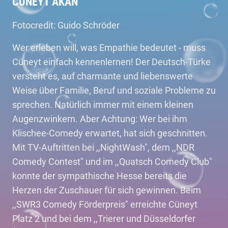
CÜNEYT AKAN
Fotocredit: Guido Schröder
Wer erleben will, was Empathie bedeutet - muss
Cüneyt einfach kennenlernen! Der Deutsch-Türke
versteht es, auf charmante und liebenswerte
Weise über Familie, Beruf und soziale Probleme zu
sprechen. Natürlich immer mit einem kleinen
Augenzwinkern. Aber Achtung: Wer bei ihm
Klischee-Comedy erwartet, hat sich geschnitten.
Mit TV-Auftritten bei ,,NightWash", dem ,,NDR
Comedy Contest" und im ,,Quatsch Comedy Club"
konnte der sympathische Hesse bereits die
Herzen der Zuschauer für sich gewinnen. Beim
,,SWR3 Comedy Förderpreis" erreichte Cüneyt
Platz 2 und bei dem ,,Trierer und Düsseldorfer