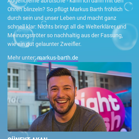
Augencreme abrutsche - kann ich dann mit den
Ohren blinzeln? So pflügt Markus Barth fröhlich
durch sein und unser Leben und macht ganz
schnell klar: Nichts bringt all die Welterklärer und
Meinungströter so nachhaltig aus der Fassung,
wie ein gut gelaunter Zweifler.
Mehr unter:
markus-barth.de