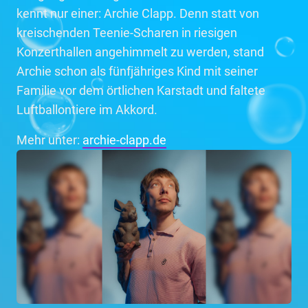
kennt nur einer: Archie Clapp. Denn statt von
kreischenden Teenie-Scharen in riesigen
Konzerthallen angehimmelt zu werden, stand
Archie schon als fünfjähriges Kind mit seiner
Familie vor dem örtlichen Karstadt und faltete
Luftballontiere im Akkord.
Mehr unter:
archie-clapp.de