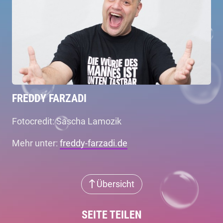
FREDDY FARZADI
Fotocredit: Sascha Lamozik
Mehr unter:
freddy-farzadi.de
Übersicht
SEITE TEILEN