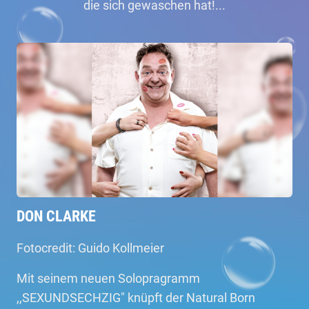
die sich gewaschen hat!...
DON CLARKE
Fotocredit: Guido Kollmeier
Mit seinem neuen Solopragramm
,,SEXUNDSECHZIG" knüpft der Natural Born