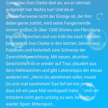
Comedian Don Clarke dort an, wo er niemals
aufgehört hat: Nichts tun! Und da er
glücklicherweise nicht der Einzige ist, der ihm
dabei gerne zuhört, wird seine Fangemeinde
immer größer. In über 1000 Shows von Flensburg
bis nach München und von Köln bis nach Dresden
begeisterte Don Clarke in den letzten Jahren sein
Publikum und hinterließ eine Schneise der
Zwerchfellvernichtung. Mit neuen, skurrilen
Geschichten ist er wieder auf Tour, plaudert aus
dem Nähkästchen und gibt Lebenstipps der etwas
anderen Art: ,,Wenn Du abnehmen willst, musst
Du erst mal zunehmen! Das lief bei mir so gut,
dass ich ein paar Mal verdoppelt habe..." Und um
trotzdem nicht ganz untätig zu sein, betreibt er
wieder Sport: Rittersport...