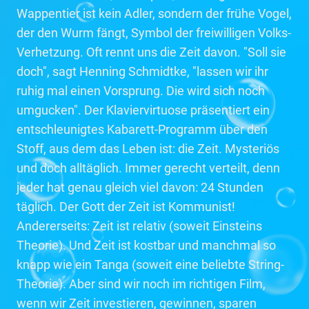
Wappentier ist kein Adler, sondern der frühe Vogel,
der den Wurm fängt, Symbol der freiwilligen Volks-
Verhetzung. Oft rennt uns die Zeit davon. "Soll sie
doch", sagt Henning Schmidtke, "lassen wir ihr
ruhig mal einen Vorsprung. Die wird sich noch
umgucken". Der Klaviervirtuose präsentiert ein
entschleunigtes Kabarett-Programm über den
Stoff, aus dem das Leben ist: die Zeit. Mysteriös
und doch alltäglich. Immer gerecht verteilt, denn
jeder hat genau gleich viel davon: 24 Stunden
täglich. Der Gott der Zeit ist Kommunist!
Andererseits: Zeit ist relativ (soweit Einsteins
Theorie). Und Zeit ist kostbar und manchmal so
knapp wie ein Tanga (soweit eine beliebte String-
Theorie). Aber sind wir noch im richtigen Film,
wenn wir Zeit investieren, gewinnen, sparen