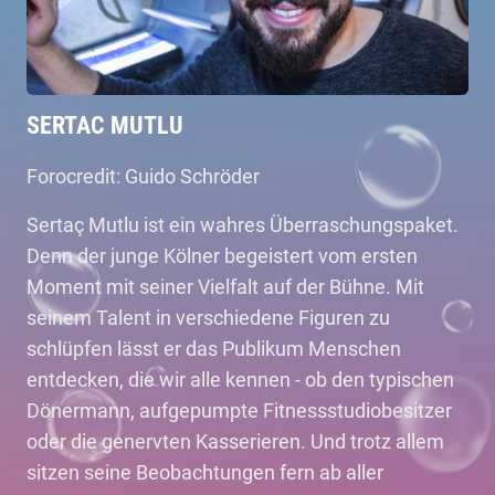
SERTAC MUTLU
Forocredit: Guido Schröder
Sertaç Mutlu ist ein wahres Überraschungspaket.
Denn der junge Kölner begeistert vom ersten
Moment mit seiner Vielfalt auf der Bühne. Mit
seinem Talent in verschiedene Figuren zu
schlüpfen lässt er das Publikum Menschen
entdecken, die wir alle kennen - ob den typischen
Dönermann, aufgepumpte Fitnessstudiobesitzer
oder die genervten Kasserieren. Und trotz allem
sitzen seine Beobachtungen fern ab aller