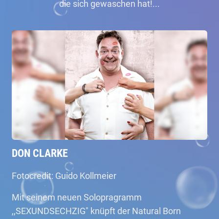
die sich gewaschen hat!...
DON CLARKE
Fotocredit: Guido Kollmeier
Mit seinem neuen Solopragramm
,,SEXUNDSECHZIG" knüpft der Natural Born