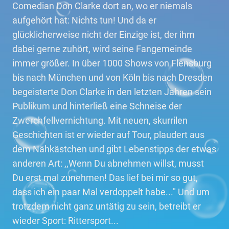
Comedian Don Clarke dort an, wo er niemals
aufgehört hat: Nichts tun! Und da er
glücklicherweise nicht der Einzige ist, der ihm
dabei gerne zuhört, wird seine Fangemeinde
immer größer. In über 1000 Shows von Flensburg
bis nach München und von Köln bis nach Dresden
begeisterte Don Clarke in den letzten Jahren sein
Publikum und hinterließ eine Schneise der
Zwerchfellvernichtung. Mit neuen, skurrilen
Geschichten ist er wieder auf Tour, plaudert aus
dem Nähkästchen und gibt Lebenstipps der etwas
anderen Art: ,,Wenn Du abnehmen willst, musst
Du erst mal zunehmen! Das lief bei mir so gut,
dass ich ein paar Mal verdoppelt habe..." Und um
trotzdem nicht ganz untätig zu sein, betreibt er
wieder Sport: Rittersport...