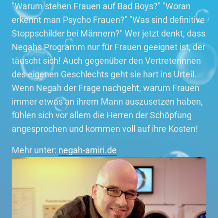
"Warum stehen Frauen auf Bad Boys?" "Woran
erkennt man Psycho Frauen?" "Was sind definitive
Stoppschilder bei Männern?" Wer jetzt denkt, dass
Negahs Programm nur für Frauen geeignet ist, der
täuscht sich! Auch gegenüber den Vertreterinnen
des eigenen Geschlechts geht sie hart ins Urteil.
Wenn Negah der Frage nachgeht, warum Frauen
immer etwas an ihrem Mann auszusetzen haben,
fühlen sich vor allem die Herren der Schöpfung
angesprochen und kommen voll auf ihre Kosten!
Mehr unter:
negah-amiri.de