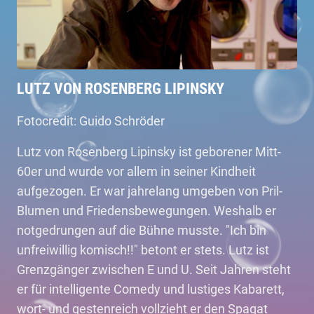
LUTZ VON ROSENBERG LIPINSKY
Fotocredit: Guido Schröder
Lutz von Rosenberg Lipinsky ist geborener Mitt-
60er und wurde vor allem in seiner Kindheit
aufgezogen. Er war jahrelang umgeben von Pril-
Blumen und Friedensbewegungen. Weshalb er
notgedrungen auf die Bühne musste. "Ich bin
unfreiwillig komisch!!" betont er stets. Lutz ist
Grenzgänger zwischen E und U. Seit Jahren steht
er für intelligente Comedy und lustiges Kabarett,
wort- und gestenreich vollzieht er den Spagat