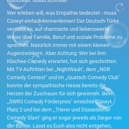
Fotocredit: Guido Schröder
Wer erleben will, was Empathie bedeutet - muss
Cüneyt einfach kennenlernen! Der Deutsch-Türke
versteht es, auf charmante und liebenswerte
Weise über Familie, Beruf und soziale Probleme zu
sprechen. Natürlich immer mit einem kleinen
Augenzwinkern. Aber Achtung: Wer bei ihm
Klischee-Comedy erwartet, hat sich geschnitten.
Mit TV-Auftritten bei ,,NightWash", dem ,,NDR
Comedy Contest" und im ,,Quatsch Comedy Club"
konnte der sympathische Hesse bereits die
Herzen der Zuschauer für sich gewinnen. Beim
,,SWR3 Comedy Förderpreis" erreichte Cüneyt
Platz 2 und bei dem ,,Trierer und Düsseldorfer
Comedy Slam" ging er sogar jeweils als Sieger von
der Bühne. Lasst es Euch also nicht entgehen,