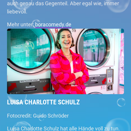
auch genau das Gegenteil. Aber egal wie, immer
liebevoll.
Mehr unter:
boracomedy.de
LUISA CHARLOTTE SCHULZ
Fotocredit: Guido Schröder
Luisa Charlotte Schulz hat alle Hände voll zu tun.