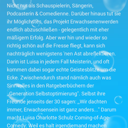
Nicht nur als Schauspielerin, Sängerin,
Podcasterin & Comedienne. Darüber hinaus tut sie
ihr Möglichstes, das Projekt Erwachsenenwerden
endlich abzuschließen - gelegentlich mit eher
mäßigem Erfolg. Aber wer hin und wieder so
richtig schön auf die Fresse fliegt, kann sich
nachträglich wenigstens 'nen Ast abreflektieren.
Darin ist Luisa in jedem Fall Meisterin, und oft
kommen dabei sogar echte Geistesblitze um die
Ecke. Zwischendurch stand nämlich auch was
Sinnvolles in den Ratgeberbüchern der
,,Generation Selbstoptimierung". Selbst ihre
Freunde jenseits der 30 sagen: ,,Wir dachten
immer, Erwachsensein ist ganz anders..." Darum
macht Luisa Charlotte Schulz Coming-of-Age-
Comedy: Weil es halt irgendjemand machen