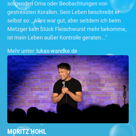
sorgenden Oma oder Beobachtungen von
gestressten Korallen. Sein Leben beschreibt er
selbst so: ,,Alles war gut, aber seitdem ich beim
Metzger kein Stück Fleischwurst mehr bekomme,
ist mein Leben außer Kontrolle geraten..."
Mehr unter:
lukas-wandke.de
MORITZ HOHL