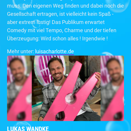
muss. Den eigenen Weg finden und dabei noch die
Gesellschaft ertragen, ist vielleicht kein Spaß -
aber extrem lustig! Das Publikum erwartet
Comedy mit viel Tempo, Charme und der tiefen
Überzeugung: Wird schon alles ! Irgendwie !
Mehr unter:
luisacharlotte.de
LUKAS WANDKE