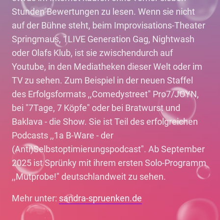
Stunden Bewertungen zu lesen. Wenn sie nicht
auf der Bühne steht, beim Improvisations-Theater
Springmaus, 1LIVE Generation Gag, Nightwash
oder Olafs Klub, ist sie zwischendurch auf
Youtube, in den Mediatheken dieser Welt oder im
TV zu sehen. Zum Beispiel in der neuen Staffel
des Erfolgsformats ,,Comedystreet" Pro7/JOYN,
bei "7Tage, 7 Köpfe" oder bei Bratwurst und
Baklava - die Show. Sie ist Teil des erfolgreichen
Podcasts ,,1a B-Ware - der
(Anti)Selbstoptimierungspodcast". Ab September
2025 ist Sprünky mit ihrem ersten Solo-Programm
,,Mutprobe!" deutschlandweit zu sehen.
Mehr unter:
sandra-spruenken.de