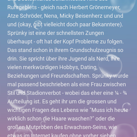
Ruhrgebiets - gleich nach Herbert Grönemeyer,
Atze Schröder, Nena, Micky Beisenherz und und
und (okay, gibt vielleicht doch paar Bekanntere).
Sprünky ist eine der schnellsten Zungen
überhaupt - oft hat der Kopf Probleme zu folgen.
Das stand schon in ihrem Grundschulzeugnis so
drin. Sie spricht über ihre Jugend als Nerd, ihre
vielen merkwürdigen Hobbys, Dating,
Beziehungen und Freundschaften. Sprünky wurde
mal passend beschrieben als eine Frau zwischen
Stil und Stadionverbot - wobei das eher eine ¼ - ¾
Aufteilung ist. Es geht ihr um die grossen und
wichtigen Fragen des Lebens wie "Muss ich heute
wirklich schon die Haare waschen?" oder die
großen Mutproben des Erwachsen-Seins, wie
etwas im Internet kaufen ohne vorher sieben