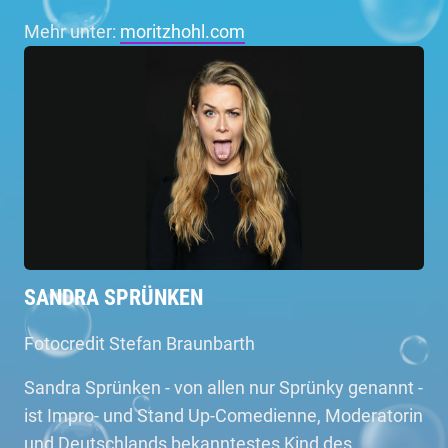
Mehr unter:
moritzhohl.com
SANDRA SPRÜNKEN
Fotocredit Stefan Braunbarth
Sandra Sprünken - von allen nur Sprünky genannt -
ist Impro- und Stand Up-Comedienne, Moderatorin
und Deutschlands bekanntestes Kind des