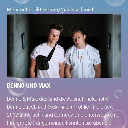
Mehr unter:
tiktok.com/@anissa.loucif
BENNO UND MAX
Benno & Max, das sind die Ausnahmekünstler
Benno Jacob und Maximilian Fröhlich ), die seit
2017 als Artistik und Comedy Duo unterwegs sind.
Ihre größte Fangemeinde konnten sie über die