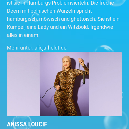
ist sie in Hamburgs Problemvierteln. Die freche
Deern mit polnischen Wurzeln spricht
hamburgisch, möwisch und ghettoisch. Sie ist ein
Kumpel, eine Lady und ein Witzbold. Irgendwie
alles in einem.
Mehr unter:
alicja-heldt.de
ANISSA LOUCIF