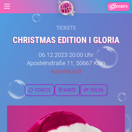
TICKETS
TICKETS
CHRISTMAS EDITION I GLORIA
06.12.2023 20:00 Uhr
Apostelnstraße 11, 50667 Köln
Ausverkauft
TICKETS
KARTE
TEILEN