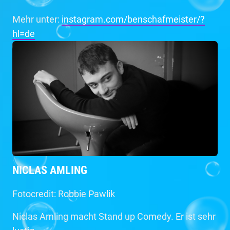
Mehr unter:
instagram.com/benschafmeister/?
hl=de
NICLAS AMLING
Fotocredit: Robbie Pawlik
Niclas Amling macht Stand up Comedy. Er ist sehr