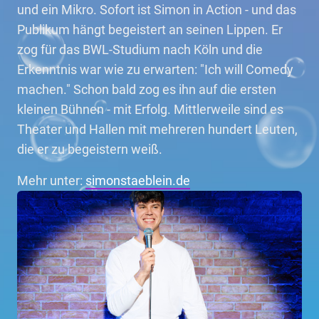
und ein Mikro. Sofort ist Simon in Action - und das
Publikum hängt begeistert an seinen Lippen. Er
zog für das BWL-Studium nach Köln und die
Erkenntnis war wie zu erwarten: "Ich will Comedy
machen." Schon bald zog es ihn auf die ersten
kleinen Bühnen - mit Erfolg. Mittlerweile sind es
Theater und Hallen mit mehreren hundert Leuten,
die er zu begeistern weiß.
Mehr unter:
simonstaeblein.de