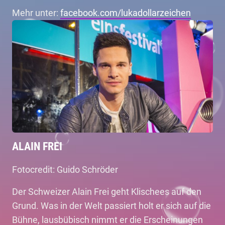
Mehr unter:
facebook.com/lukadollarzeichen
ALAIN FREI
Fotocredit: Guido Schröder
Der Schweizer Alain Frei geht Klischees auf den
Grund. Was in der Welt passiert holt er sich auf die
Bühne, lausbübisch nimmt er die Erscheinungen