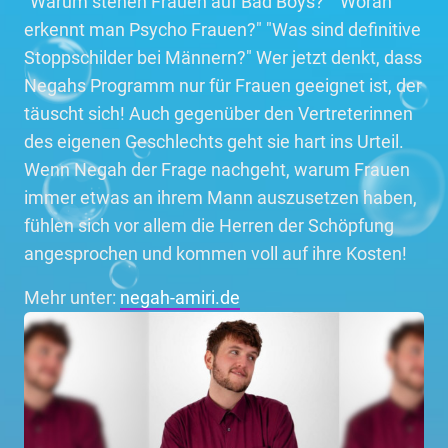
"Warum stehen Frauen auf Bad Boys?" "Woran
erkennt man Psycho Frauen?" "Was sind definitive
Stoppschilder bei Männern?" Wer jetzt denkt, dass
Negahs Programm nur für Frauen geeignet ist, der
täuscht sich! Auch gegenüber den Vertreterinnen
des eigenen Geschlechts geht sie hart ins Urteil.
Wenn Negah der Frage nachgeht, warum Frauen
immer etwas an ihrem Mann auszusetzen haben,
fühlen sich vor allem die Herren der Schöpfung
angesprochen und kommen voll auf ihre Kosten!
Mehr unter:
negah-amiri.de