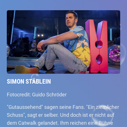
SIMON STÄBLEIN
Fotocredit: Guido Schröder
"Gutaussehend" sagen seine Fans. "Ein ziemlicher
Schuss", sagt er selber. Und doch ist er nicht auf
dem Catwalk gelandet. Ihm reichen eine Bühne