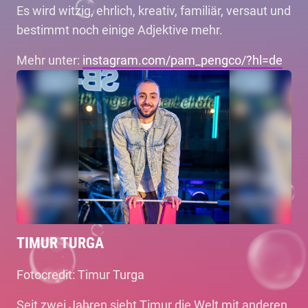
Es wird witzig, ehrlich, kreativ, familiär, versaut und
bestimmt noch einige Adjektive mehr.
Mehr unter:
instagram.com/pam_pengco/?hl=de
TIMUR TURGA
Fotocredit: Timur Turga
Seit zwei Jahren sieht Timur die Welt mit anderen