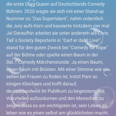
die erste Drag Queen auf Deutschlands Comedy
Bühnen. 2020 wagte sie sich mit einer Stand-up
Nummer zu "Das Supertalent", nahm ordentlich
die Jury aufs Korn und kassierte trotzdem vier mal
Ja! Daraufhin arbeitet sie unter anderem als Chris
Tall`s Society Reporterin in "Darf er das? Live!",
stand für den guten Zweck bei "Comedy for hope"
auf der Bühne oder spielte einen Baum in der
Sat.1 Comedy Märchenstunde. Ja einen Baum,
einen Baum mit Brüsten. Mit einer Stimme wie sie
selten bei Frauen zu finden ist, trotzt Pam so
einigen Klischees und hofft darauf,
deutschlandweit ihr Publikum zu begeistern, mit
Vorurteilen aufzuräumen und den Menschen zu
zeigen, dass es am wichtigsten ist, sein Leben zu
leben wie es einen selbst am glücklichsten macht.