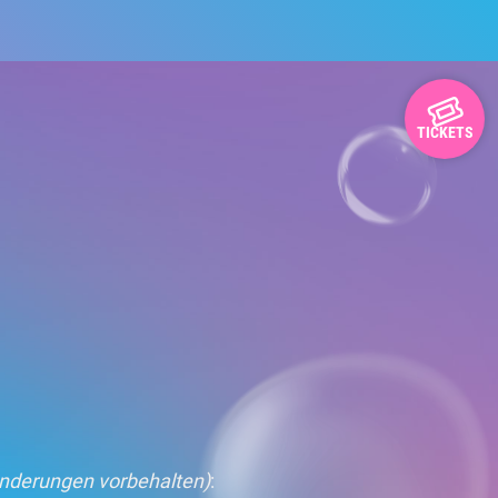
TICKETS
nderungen vorbehalten)
: