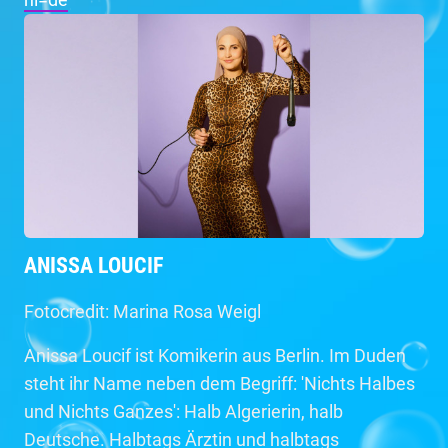
ANISSA LOUCIF
Fotocredit: Marina Rosa Weigl
Anissa Loucif ist Komikerin aus Berlin. Im Duden
steht ihr Name neben dem Begriff: 'Nichts Halbes
und Nichts Ganzes': Halb Algerierin, halb
Deutsche. Halbtags Ärztin und halbtags