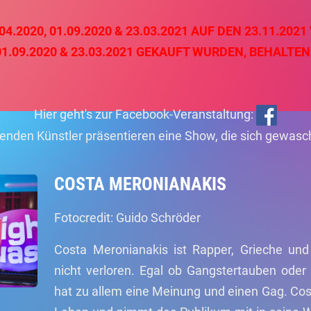
.2020, 01.09.2020 & 23.03.2021 AUF DEN 23.11.2021 
 01.09.2020 & 23.03.2021 GEKAUFT WURDEN, BEHALTEN 
Hier geht's zur Facebook-Veranstaltung:
genden Künstler präsentieren eine Show, die sich gewasc
COSTA MERONIANAKIS
Fotocredit: Guido Schröder
Costa Meronianakis ist Rapper, Grieche un
nicht verloren. Egal ob Gangstertauben ode
hat zu allem eine Meinung und einen Gag. Cos