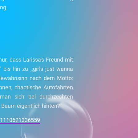
ang.
ur, dass Larissa's Freund mit
 bis hin zu ,,girls just wanna
glewahnsinn nach dem Motto:
pannen, chaotische Autofahrten
man sich bei durchzechten
m Baum eigentlich hinten?"
01110621336559