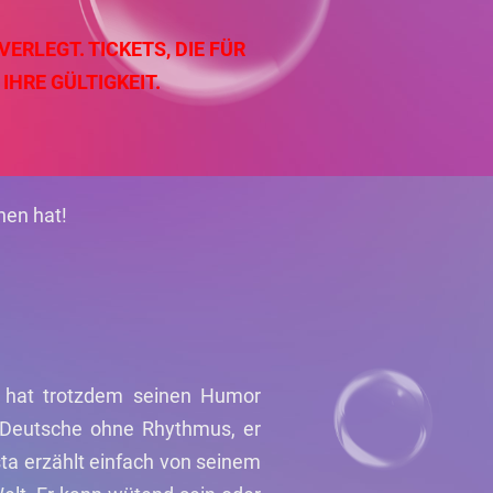
VERLEGT. TICKETS, DIE FÜR
IHRE GÜLTIGKEIT.
hen hat!
d hat trotzdem seinen Humor
r Deutsche ohne Rhythmus, er
ta erzählt einfach von seinem