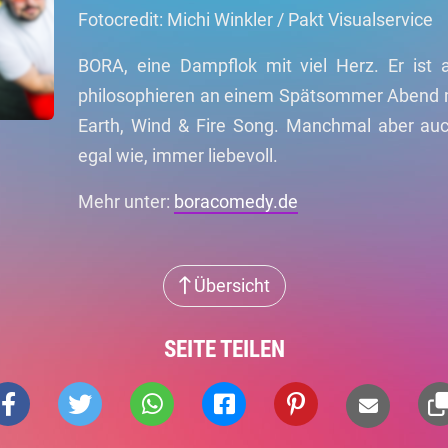
Fotocredit: Michi Winkler / Pakt Visualservice
BORA, eine Dampflok mit viel Herz. Er ist al
philosophieren an einem Spätsommer Abend m
Earth, Wind & Fire Song. Manchmal aber auc
egal wie, immer liebevoll.
Mehr unter:
boracomedy.de
Übersicht
SEITE TEILEN