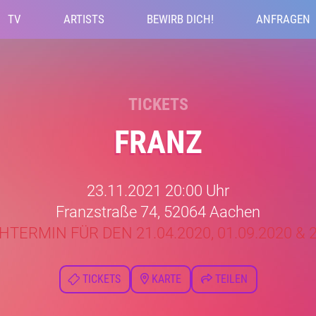
TV
ARTISTS
BEWIRB DICH!
ANFRAGEN
TICKETS
FRANZ
23.11.2021 20:00 Uhr
Franzstraße 74, 52064 Aachen
TERMIN FÜR DEN 21.04.2020, 01.09.2020 & 2
TICKETS
KARTE
TEILEN