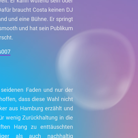
elt. Er kann wütend sein oder
.Dafür braucht Costa keinen DJ
nd und eine Bühne. Er springt
smooth und hat sein Publikum
rscht.
s007
 seidenen Faden und nur der
hoffen, dass diese Wahl nicht
iker aus Hamburg erzählt und
für wenig Zurückhaltung in die
aften Hang zu enttäuschten
iger als auch nachhaltig