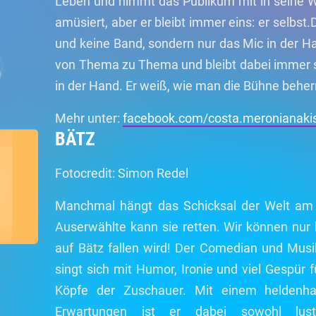
Leben und nimmt das Publikum mit in seine W
amüsiert, aber er bleibt immer eins: er selbst
und keine Band, sondern nur das Mic in der Ha
von Thema zu Thema und bleibt dabei immer 
in der Hand. Er weiß, wie man die Bühne beher
Mehr unter:
facebook.com/costa.meronianaki
BÄTZ
Fotocredit: Simon Redel
Manchmal hängt das Schicksal der Welt am
Auserwählte kann sie retten. Wir können nur 
auf Bätz fallen wird! Der Comedian und Mus
singt sich mit Humor, Ironie und viel Gespür 
Köpfe der Zuschauer. Mit einem heldenh
Erwartungen ist er dabei sowohl lust