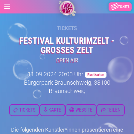
TICKETS
TICKETS
FESTIVAL KULTURIMZELT -
GROSSES ZELT
OPEN AIR
11.09.2024 20:00 Uhr
Restkarten
Bürgerpark Braunschweig, 38100
Braunschweig
TICKETS
KARTE
WEBSITE
TEILEN
Die folgenden Künstler*innen präsentieren eine