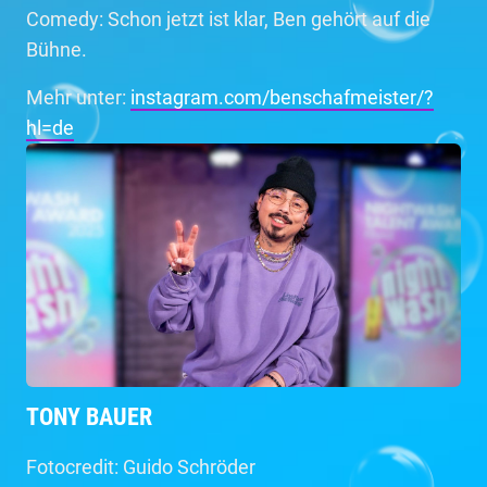
Comedy: Schon jetzt ist klar, Ben gehört auf die
Bühne.
Mehr unter:
instagram.com/benschafmeister/?
hl=de
TONY BAUER
Fotocredit: Guido Schröder