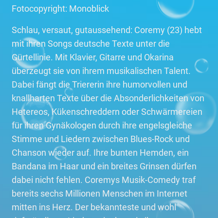
Fotocopyright: Monoblick
Schlau, versaut, gutaussehend: Coremy (23) hebt
mit ihren Songs deutsche Texte unter die
Gürtellinie. Mit Klavier, Gitarre und Okarina
überzeugt sie von ihrem musikalischen Talent.
Dabei fängt die Triererin ihre humorvollen und
knallharten Texte über die Absonderlichkeiten von
Hetereos, Kükenschreddern oder Schwärmereien
für ihren Gynäkologen durch ihre engelsgleiche
Stimme und Liedern zwischen Blues-Rock und
Chanson wieder auf. Ihre bunten Hemden, ein
Bandana im Haar und ein breites Grinsen dürfen
dabei nicht fehlen. Coremys Musik-Comedy traf
bereits sechs Millionen Menschen im Internet
mitten ins Herz. Der bekannteste und wohl