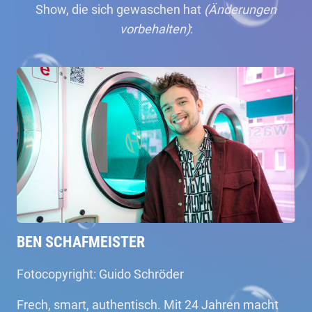
Show, die sich gewaschen hat
(Änderungen
vorbehalten)
:
BEN SCHAFMEISTER
Fotocopyright: Guido Schröder
Frech, smart, authentisch. Mit 24 Jahren macht