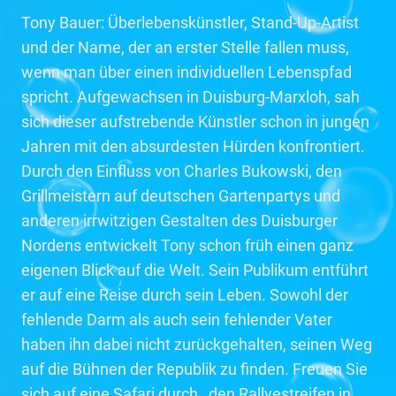
Tony Bauer: Überlebenskünstler, Stand-Up-Artist
und der Name, der an erster Stelle fallen muss,
wenn man über einen individuellen Lebenspfad
spricht. Aufgewachsen in Duisburg-Marxloh, sah
sich dieser aufstrebende Künstler schon in jungen
Jahren mit den absurdesten Hürden konfrontiert.
Durch den Einfluss von Charles Bukowski, den
Grillmeistern auf deutschen Gartenpartys und
anderen irrwitzigen Gestalten des Duisburger
Nordens entwickelt Tony schon früh einen ganz
eigenen Blick auf die Welt. Sein Publikum entführt
er auf eine Reise durch sein Leben. Sowohl der
fehlende Darm als auch sein fehlender Vater
haben ihn dabei nicht zurückgehalten, seinen Weg
auf die Bühnen der Republik zu finden. Freuen Sie
sich auf eine Safari durch ,,den Rallyestreifen in