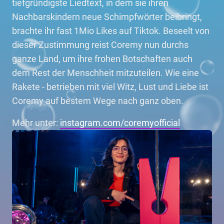
tiefgründigste Liedtext, in dem sie ihren
Nachbarskindern neue Schimpfwörter beibringt,
brachte ihr fast 1Mio Likes auf Tiktok. Beseelt von
dieser Zustimmung reist Coremy nun durchs
ganze Land, um ihre frohen Botschaften auch
dem Rest der Menschheit mitzuteilen. Wie eine
Rakete - betrieben mit viel Witz, Lust und Liebe ist
Coremy auf bestem Wege nach ganz oben.
Mehr unter:
instagram.com/coremyofficial