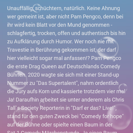
Unauffällig, schüchtern, natürlich. Keine Ahnung
wer gemeint ist, aber nicht Pam Pengco, denn bei
ihr wird kein Blatt vor den Mund genommen -
schlagfertig, trocken, offen und authentisch bis hin
zu Aufklärung durch Humor. Wer noch nie mit
Travestie in Berührung gekommen ist, der darf
hier vielleicht sogar mal anfassen!? Pam Pengco
die erste Drag Queen auf Deutschlands Comedy
Bühnen. 2020 wagte sie sich mit einer Stand-up
Nummer zu "Das Supertalent", nahm ordentlich
die Jury aufs Korn und kassierte trotzdem vier mal
Ja! Daraufhin arbeitet sie unter anderem als Chris
Tall`s Society Reporterin in "Darf er das? Live!",
stand für den guten Zweck bei "Comedy for hope"
auf der Bühne oder spielte einen Baum in der
Sat.1 Comedy Märchenstunde. Ja einen Baum,