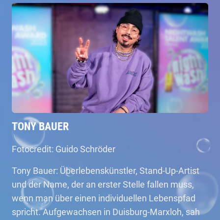
TONY BAUER
Fotocredit: Guido Schröder
Tony Bauer: Überlebenskünstler, Stand-Up-Artist
und der Name, der an erster Stelle fallen muss,
wenn man über einen individuellen Lebenspfad
spricht. Aufgewachsen in Duisburg-Marxloh, sah