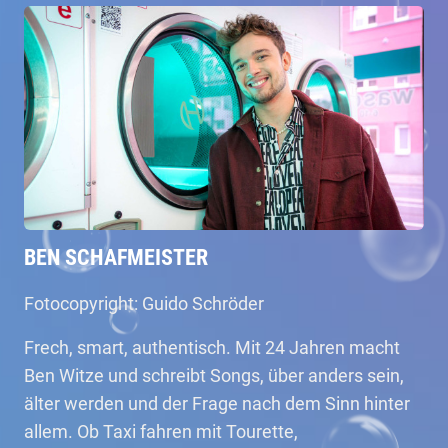
BEN SCHAFMEISTER
Fotocopyright: Guido Schröder
Frech, smart, authentisch. Mit 24 Jahren macht
Ben Witze und schreibt Songs, über anders sein,
älter werden und der Frage nach dem Sinn hinter
allem. Ob Taxi fahren mit Tourette,