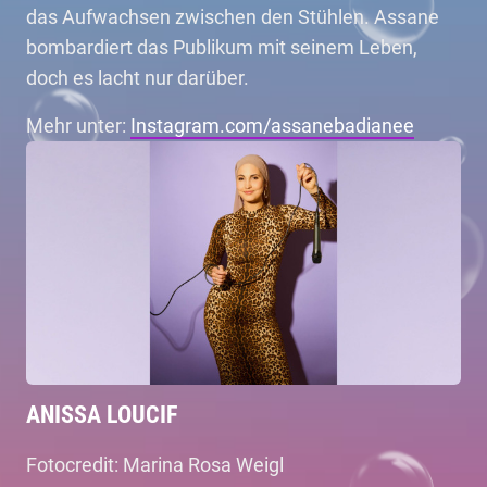
das Aufwachsen zwischen den Stühlen. Assane
bombardiert das Publikum mit seinem Leben,
doch es lacht nur darüber.
Mehr unter:
Instagram.com/assanebadianee
ANISSA LOUCIF
Fotocredit: Marina Rosa Weigl