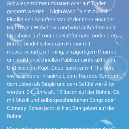
Schwiegermütter umhauen oder auf Tinder
gesperrt werden... NightWash Talent Award
Finalist Ben Schafmeister ist der neue Host der
NightWash-Webshows und wird außerdem viele
Liveshows auf Tour des Kultformats moderieren.
Ben verbindet schwarzen Humor mit
messerscharfem Timing, einzigartigem Charme
und reaktionsschnellen Publikumsinteraktionen.
Und bleibt im Kopf. Dabei spielt er mit Themen,
wie u. a. seiner Krankheit, dem Tourette-Syndrom,
dem Leben als Single und dem Gefühl von Älter
werden. 24 Jahre alt. 12 davon auf der Bühne. Ob
mit Musik und selbstgeschriebenen Songs oder
Comedy: Schon jetzt ist klar, Ben gehört auf die
Bühne.
Mehr unter:
instagram.com/benschafmeister/?