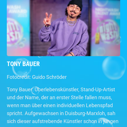
TONY BAUER
Fotocredit: Guido Schröder
Tony Bauer: Überlebenskünstler, Stand-Up-Artist
und der Name, der an erster Stelle fallen muss,
wenn man über einen individuellen Lebenspfad
spricht. Aufgewachsen in Duisburg-Marxloh, sah
sich dieser aufstrebende Künstler schon in jungen