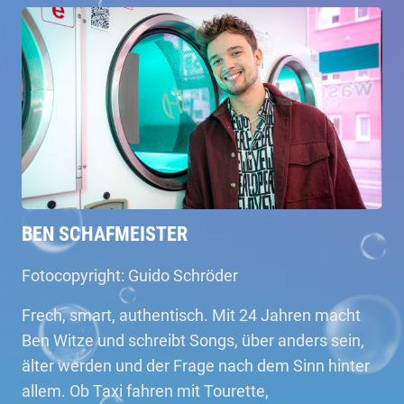
BEN SCHAFMEISTER
Fotocopyright: Guido Schröder
Frech, smart, authentisch. Mit 24 Jahren macht
Ben Witze und schreibt Songs, über anders sein,
älter werden und der Frage nach dem Sinn hinter
allem. Ob Taxi fahren mit Tourette,