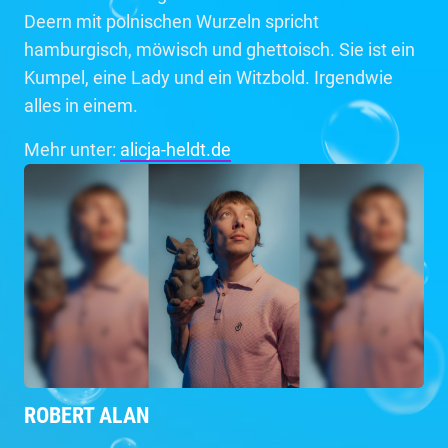
Deern mit polnischen Wurzeln spricht
hamburgisch, möwisch und ghettoisch. Sie ist ein
Kumpel, eine Lady und ein Witzbold. Irgendwie
alles in einem.
Mehr unter:
alicja-heldt.de
ROBERT ALAN