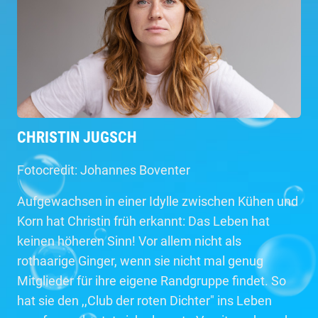
CHRISTIN JUGSCH
Fotocredit: Johannes Boventer
Aufgewachsen in einer Idylle zwischen Kühen und
Korn hat Christin früh erkannt: Das Leben hat
keinen höheren Sinn! Vor allem nicht als
rothaarige Ginger, wenn sie nicht mal genug
Mitglieder für ihre eigene Randgruppe findet. So
hat sie den ,,Club der roten Dichter" ins Leben