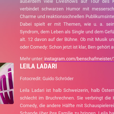
außerdem viele Liveshows auf Tour des K
verbindet schwarzen Humor mit messerscha
Charme und reaktionsschnellen Publikumsinter
Dabei spielt er mit Themen, wie u. a. sein
Syndrom, dem Leben als Single und dem Gefüh
alt. 12 davon auf der Bühne. Ob mit Musik u
oder Comedy: Schon jetzt ist klar, Ben gehört 
Mehr unter:
instagram.com/benschafmeister/
LEILA LADARI
Fotocredit: Guido Schröder
Leila Ladari ist halb Schweizerin, halb Öster
schlecht im Bruchrechnen. Sie verbringt die H
Comedy, die andere Hälfte mit Schauspielerei
Schande über ihre Familie zu bringen. Leila ha