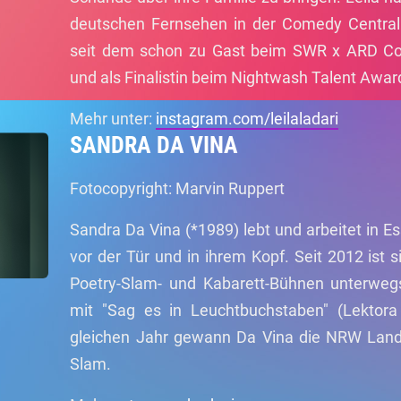
deutschen Fernsehen in der Comedy Central 
seit dem schon zu Gast beim SWR x ARD 
und als Finalistin beim Nightwash Talent Awa
Mehr unter:
instagram.com/leilaladari
SANDRA DA VINA
Fotocopyright: Marvin Ruppert
Sandra Da Vina (*1989) lebt und arbeitet in E
vor der Tür und in ihrem Kopf. Seit 2012 ist 
Poetry-Slam- und Kabarett-Bühnen unterwegs
mit "Sag es in Leuchtbuchstaben" (Lektora 
gleichen Jahr gewann Da Vina die NRW Land
Slam.