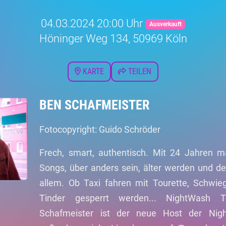
04.03.2024 20:00 Uhr
Ausverkauft
Höninger Weg 134, 50969 Köln
KARTE
TEILEN
BEN SCHAFMEISTER
Fotocopyright: Guido Schröder
Frech, smart, authentisch. Mit 24 Jahren m
Songs, über anders sein, älter werden und d
allem. Ob Taxi fahren mit Tourette, Schwi
Tinder gesperrt werden... NightWash T
Schafmeister ist der neue Host der Ni