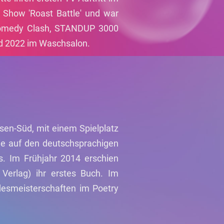
Show 'Roast Battle' und war
Comedy Clash, STANDUP 3000
rd 2022 im Waschsalon.
ssen-Süd, mit einem Spielplatz
sie auf den deutschsprachigen
. Im Frühjahr 2014 erschien
Verlag) ihr erstes Buch. Im
esmeisterschaften im Poetry