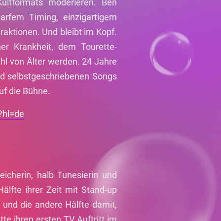
ultformats moderieren. Ben
rfem Timing, einzigartigem
aktionen. Und bleibt im Kopf.
er Krankheit, dem Tourette-
l von Älter werden. 24 Jahre
nd selbstgeschriebenen Songs
auf die Bühne.
?hl=de
reicherin, halb Tunesierin und
älfte ihrer Zeit mit Stand-up
 und die andere Hälfte damit,
tte ihren ersten TV Auftritt im