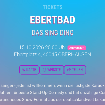
TICKETS
EBERTBAD
DAS SING DING
15.10.2026 20:00 Uhr
Ausverkauft
Ebertplatz 4, 46045 OBERHAUSEN
KARTE
WEBSITE
TEILEN
änger - jeder ist willkommen, wenn die lustigste Karaok
 Jahren für beste Stand-Up-Comedy und hat unzählige Co
n brandneues Show-Format aus der deutschlandweit bek