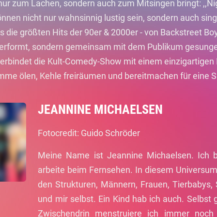
nur zum Lachen, sondern auch zum Mitsingen bringt: ,,Ni
nnen nicht nur wahnsinnig lustig sein, sondern auch sin
 die größten Hits der 90er & 2000er - von Backstreet Boy
r performt, sondern gemeinsam mit dem Publikum gesungen
erbindet die Kult-Comedy-Show mit einem einzigartigen Mi
timme ölen, Kehle freiräumen und bereitmachen für eine 
JEANNINE MICHAELSEN
Fotocredit: Guido Schröder
Meine Name ist Jeannine Michaelsen. Ich bi
arbeite beim Fernsehen. In diesem Universum
den Strukturen, Männern, Frauen, Tierbabys,
und mir selbst. Ein Kind hab ich auch. Selbst
Zwischendrin menstruiere ich immer noc