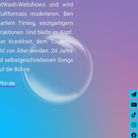
ghtWash-Webshows und wird
ultformats moderieren. Ben
rfem Timing, einzigartigem
aktionen. Und bleibt im Kopf.
er Krankheit, dem Tourette-
l von Älter werden. 24 Jahre
nd selbstgeschriebenen Songs
auf die Bühne.
?hl=de