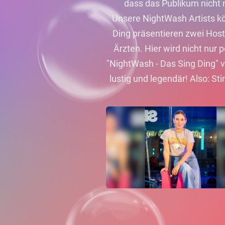
dass das Publikum nicht 
Unsere NightWash Artists kö
Ding präsentieren zwei Hosts
Ärzten. Hier wird nicht nu
"NightWash - Das Sing Ding" v
lustig und legendär! Also: S