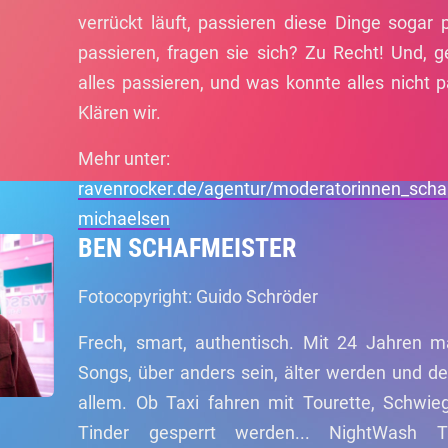
verrückt läuft, passieren diese Dinge sogar p
passieren, fragen sie sich? Zu Recht! Und, 
alles passieren, und was konnte alles nicht p
Klären wir.
Mehr unter:
ravenrocker.de/agentur/moderatorinnen_schau
michaelsen
BEN SCHAFMEISTER
Fotocopyright: Guido Schröder
Frech, smart, authentisch. Mit 24 Jahren m
Songs, über anders sein, älter werden und d
allem. Ob Taxi fahren mit Tourette, Schwi
Tinder gesperrt werden... NightWash T