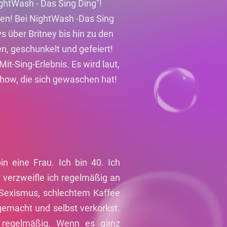
ghtWash - Das Sing Ding"!
gen! Bei NightWash -Das Sing
s über Britney bis hin zu den
, geschunkelt und gefeiert!
t-Sing-Erlebnis. Es wird laut,
Show, die sich gewaschen hat!
n eine Frau. Ich bin 40. Ich
 verzweifle ich regelmäßig an
 Sexismus, schlechtem Kaffee
 gemacht und selbst verkorkst.
h regelmäßig. Wenn es ganz