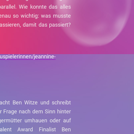
arallel. Wie konnte das alles
genau so wichtig: was musste
assieren, damit das passiert?
spielerinnen/jeannine-
acht Ben Witze und schreibt
er Frage nach dem Sinn hinter
egermütter umhauen oder auf
alent Award Finalist Ben