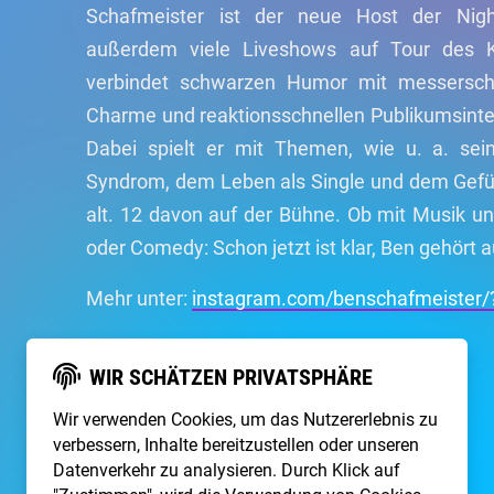
Schafmeister ist der neue Host der Ni
außerdem viele Liveshows auf Tour des K
verbindet schwarzen Humor mit messerscha
Charme und reaktionsschnellen Publikumsinter
Dabei spielt er mit Themen, wie u. a. sein
Syndrom, dem Leben als Single und dem Gefüh
alt. 12 davon auf der Bühne. Ob mit Musik u
oder Comedy: Schon jetzt ist klar, Ben gehört 
Mehr unter:
instagram.com/benschafmeister/
WIR SCHÄTZEN PRIVATSPHÄRE
Übersicht
Wir verwenden Cookies, um das Nutzererlebnis zu
verbessern, Inhalte bereitzustellen oder unseren
SEITE TEILEN
Datenverkehr zu analysieren. Durch Klick auf