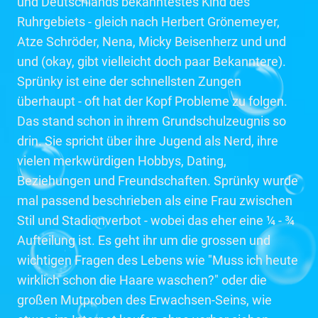
und Deutschlands bekanntestes Kind des
Ruhrgebiets - gleich nach Herbert Grönemeyer,
Atze Schröder, Nena, Micky Beisenherz und und
und (okay, gibt vielleicht doch paar Bekanntere).
Sprünky ist eine der schnellsten Zungen
überhaupt - oft hat der Kopf Probleme zu folgen.
Das stand schon in ihrem Grundschulzeugnis so
drin. Sie spricht über ihre Jugend als Nerd, ihre
vielen merkwürdigen Hobbys, Dating,
Beziehungen und Freundschaften. Sprünky wurde
mal passend beschrieben als eine Frau zwischen
Stil und Stadionverbot - wobei das eher eine ¼ - ¾
Aufteilung ist. Es geht ihr um die grossen und
wichtigen Fragen des Lebens wie "Muss ich heute
wirklich schon die Haare waschen?" oder die
großen Mutproben des Erwachsen-Seins, wie