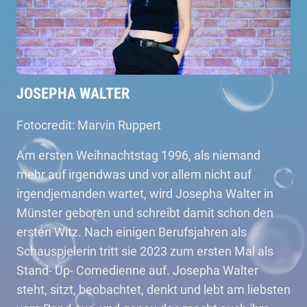
JOSEPHA WALTER
Fotocredit: Marvin Ruppert
Am ersten Weihnachtstag 1996, als niemand
mehr auf irgendwas und vor allem nicht auf
irgendjemanden wartet, wird Josepha Walter in
Münster geboren und schreibt damit schon den
ersten Witz. Nach einigen Berufsjahren als
Schauspielerin tritt sie 2023 zum ersten Mal als
Stand- Up- Comedienne auf. Josepha Walter
steht, sitzt, beobachtet, denkt und lebt am liebsten