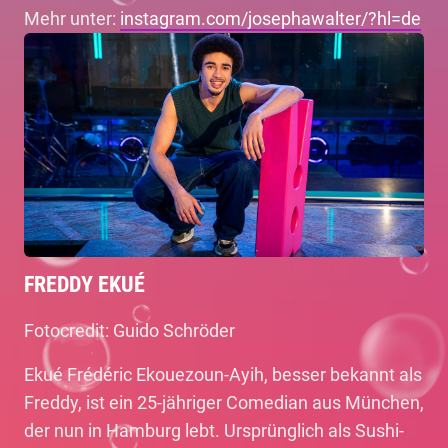
Mehr unter:
instagram.com/josephawalter/?hl=de
FREDDY EKUÉ
Fotocredit: Guido Schröder
Ekué Frédéric Ekouezoun-Ayih, besser bekannt als
Freddy, ist ein 25-jähriger Comedian aus München,
der nun in Hamburg lebt. Ursprünglich als Sushi-