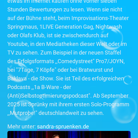
etwas im Internet kaufen ohne vorher sieben
Stunden Bewertungen zu lesen. Wenn sie nicht
auf der Bühne steht, beim Improvisations-Theater
Springmaus, 1LIVE Generation Gag, Nightwash
oder Olafs Klub, ist sie zwischendurch auf
Youtube, in den Mediatheken dieser Welt oder im
TV zu sehen. Zum Beispiel in der neuen Staffel
des Erfolgsformats ,,Comedystreet" Pro7/JOYN,
bei "7Tage, 7 Köpfe" oder bei Bratwurst und
Baklava - die Show. Sie ist Teil des erfolgreichen
Podcasts ,,1a B-Ware - der
(Anti)Selbstoptimierungspodcast". Ab September
2025 ist Sprünky mit ihrem ersten Solo-Programm
,,Mutprobe!" deutschlandweit zu sehen.
Mehr unter:
sandra-spruenken.de