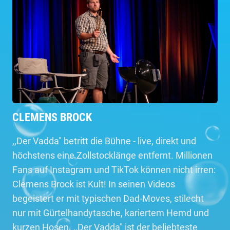
CLEMENS BROCK
,,Der Vadda" betritt die Bühne - live, direkt und
höchstens eine Zollstocklänge entfernt. Millionen
Fans auf Instagram und TikTok können nicht irren:
Clemens Brock ist Kult! In seinen Videos
begeistert er mit typischen Dad-Moves, stilecht
nur mit Gürtelhandytasche, kariertem Hemd und
kurzen Hosen. ,,Der Vadda" ist der beliebteste