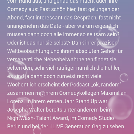
vom Rand aus, und genau das macht auch ihre
Comedy aus: Fast schön hier, fast gelungen der
Abend, fast interessant das Gespräch, fast nicht
unangenehm das Date - aber warum eigentlich
müssen dann doch alle immer so seltsam sein?
Oder ist das nur sie selbst? Dank ihrer präzisen
Weltbeobachtung und ihrem absoluten Gehör für
versehentliche Nebenbeiwahrheiten findet sie
selten den, sehr viel häufiger nämlich die Fehler,
es sind ja dann doch zumeist recht viele.
Wöchentlich erscheint der Podcast ,,ok, random"
zusammen mit ihrem Comedykollegen Maximilian
Lorenz. In ihrem ersten Jahr Stand Up war
Josepha Walter bereits unter anderem beim
NightWash- Talent Award, im Comedy Studio
Berlin und bei der 1LIVE Generation Gag zu sehen.