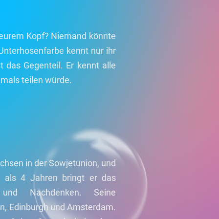
in eurem Kopf? Niemand könnte
nterhosenfarbe kennt nur ihr
 das Gegenteil. Er kennt alle
mals teilen würde.
chsen in der Sowjetunion, und
 als 4 Jahren bringt er das
 und Nachdenken. Seine
on, Edinburgh und Amsterdam.