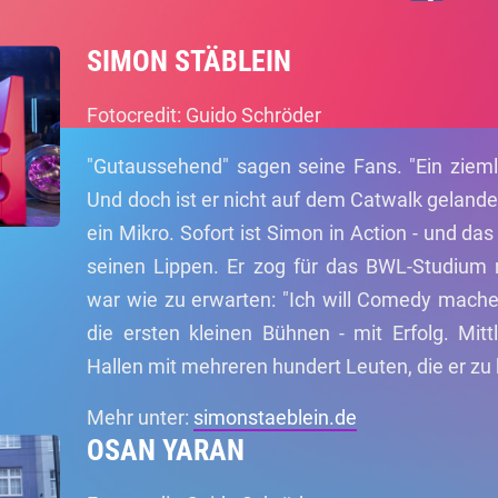
SIMON STÄBLEIN
Fotocredit: Guido Schröder
"Gutaussehend" sagen seine Fans. "Ein ziemli
Und doch ist er nicht auf dem Catwalk gelande
ein Mikro. Sofort ist Simon in Action - und da
seinen Lippen. Er zog für das BWL-Studium 
war wie zu erwarten: "Ich will Comedy mache
die ersten kleinen Bühnen - mit Erfolg. Mit
Hallen mit mehreren hundert Leuten, die er zu
Mehr unter:
simonstaeblein.de
OSAN YARAN