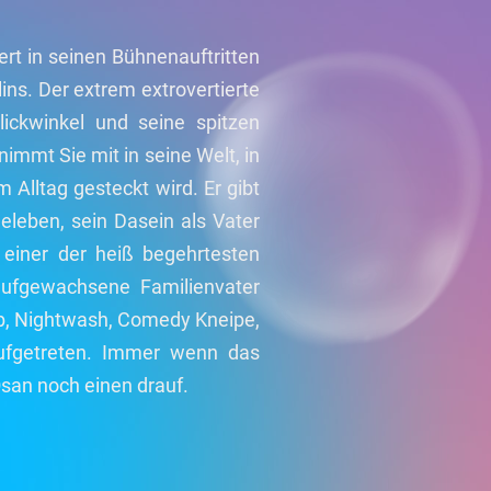
rt in seinen Bühnenauftritten
ns. Der extrem extrovertierte
lickwinkel und seine spitzen
nimmt Sie mit in seine Welt, in
m Alltag gesteckt wird. Er gibt
Eheleben, sein Dasein als Vater
s einer der heiß begehrtesten
aufgewachsene Familienvater
b, Nightwash, Comedy Kneipe,
ufgetreten. Immer wenn das
Osan noch einen drauf.