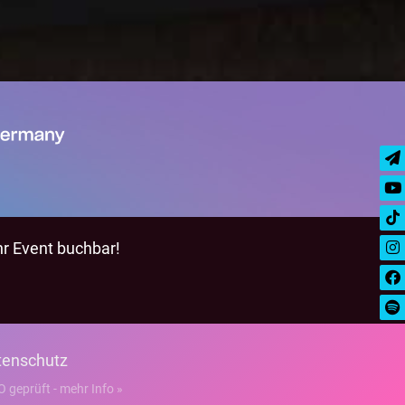
hr Event buchbar!
tenschutz
geprüft - mehr Info »