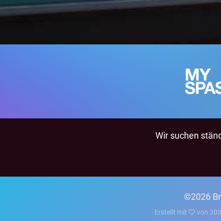
Wir suchen ständi
©2026 Br
Erstellt mit
von
300