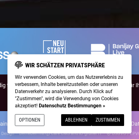
WIR SCHÄTZEN PRIVATSPHÄRE
Wir verwenden Cookies, um das Nutzererlebnis zu
verbessern, Inhalte bereitzustellen oder unseren
g talentierte Artists & natürlich ist
NightWash
auch für I
Datenverkehr zu analysieren. Durch Klick auf
"Zustimmen", wird die Verwendung von Cookies
BEWIRB DICH!
NIGHTWASH BUCHEN
akzeptiert!
Datenschutz Bestimmungen »
OPTIONEN
ABLEHNEN
ZUSTIMMEN
ainpool Live
Über Uns
Kontakt
Membership
Impressum
Da
 Design
·
Betrieben mit
Care CMS
and
grüner IT
·
DSGVO / EPVO 