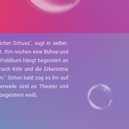
cher Schuss", sagt er selber.
t. Ihm reichen eine Bühne und
s Publikum hängt begeistert an
nach Köln und die Erkenntnis
n." Schon bald zog es ihn auf
tlerweile sind es Theater und
 begeistern weiß.