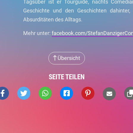
Tagsüber ist er Tourguide, nachts Comedi
Geschichte und den Geschichten dahinter, 
Absurditäten des Alltags.
Mehr unter:
facebook.com/StefanDanzigerC
Übersicht
SEITE TEILEN