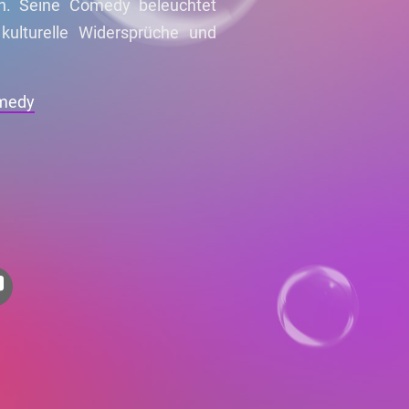
an. Seine Comedy beleuchtet
kulturelle Widersprüche und
omedy