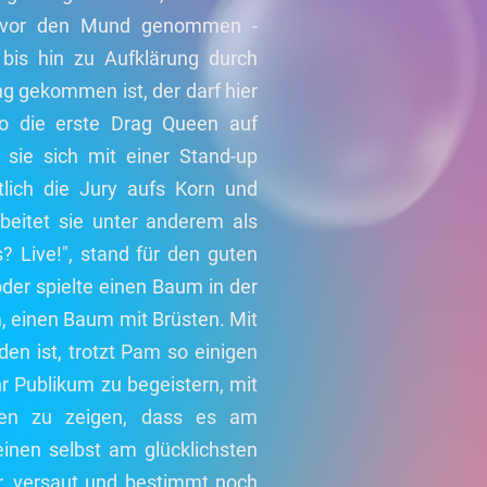
tt vor den Mund genommen -
h bis hin zu Aufklärung durch
g gekommen ist, der darf hier
co die erste Drag Queen auf
ie sich mit einer Stand-up
lich die Jury aufs Korn und
rbeitet sie unter anderem als
s? Live!", stand für den guten
der spielte einen Baum in der
 einen Baum mit Brüsten. Mit
den ist, trotzt Pam so einigen
hr Publikum zu begeistern, mit
hen zu zeigen, dass es am
einen selbst am glücklichsten
iär, versaut und bestimmt noch