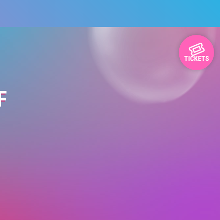
TICKETS
F