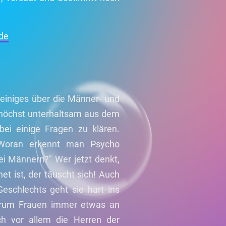
de
einiges über die Männer- und
t höchst unterhaltsam aus dem
bei einige Fragen zu klären.
Woran erkennt man Psycho
ei Männern?" Wer jetzt denkt,
t ist, der täuscht sich! Auch
eschlechts geht sie hart ins
arum Frauen immer etwas an
h vor allem die Herren der