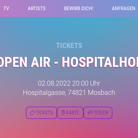
TV
ARTISTS
BEWIRB DICH!
ANFRAGEN
TICKETS
OPEN AIR - HOSPITALHO
02.08.2022 20:00 Uhr
Hospitalgasse, 74821 Mosbach
TICKETS
KARTE
TEILEN