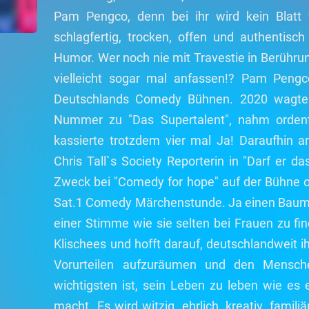
Pam Pengco, denn bei ihr wird kein Bla
schlagfertig, trocken, offen und authentisc
Humor. Wer noch nie mit Travestie in Berührun
vielleicht sogar mal anfassen!? Pam Peng
Deutschlands Comedy Bühnen. 2020 wagte s
Nummer zu "Das Supertalent", nahm ordent
kassierte trotzdem vier mal Ja! Daraufhin a
Chris Tall`s Society Reporterin in "Darf er da
Zweck bei "Comedy for hope" auf der Bühne o
Sat.1 Comedy Märchenstunde. Ja einen Baum,
einer Stimme wie sie selten bei Frauen zu fin
Klischees und hofft darauf, deutschlandweit i
Vorurteilen aufzuräumen und den Mensc
wichtigsten ist, sein Leben zu leben wie es 
macht. Es wird witzig, ehrlich, kreativ, famil