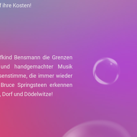
 ihre Kosten!
rfkind Bensmann die Grenzen
 und handgemachter Musik
isenstimme, die immer wieder
 Bruce Springsteen erkennen
, Dorf und Dödelwitze!