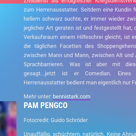
Zivildienst als erfolgreicher Kriegsdienstv
zum Herrenausstatter. Seitdem eine Kundin f
hellem schwarz suchte, er immer wieder zwi
jeglicher Art geraten ist und festgestellt hat
Verkaufsraum einem Hilfeschrei gleicht, ist 
die täglichen Facetten des Shoppengehe
zwischen Mann und Mann, zwischen Alt und 
Sprachbarrieren. Was ist aber mit die
gesagt...jetzt ist er Comedian. Eines 
Herrenausstatter bedient man eigentlich nur F
Mehr unter:
bennistark.com
PAM PENGCO
Fotocredit: Guido Schröder
Unauffällig, schüchtern, natürlich. Keine Ahnu